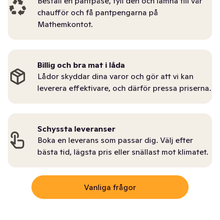
Beställ en pantpåse, fyll den och lämna till vår
chaufför och få pantpengarna på
Mathemkontot.
Billig och bra mat i låda
Lådor skyddar dina varor och gör att vi kan
leverera effektivare, och därför pressa priserna.
Schyssta leveranser
Boka en leverans som passar dig. Välj efter
bästa tid, lägsta pris eller snällast mot klimatet.
Vanliga frågor