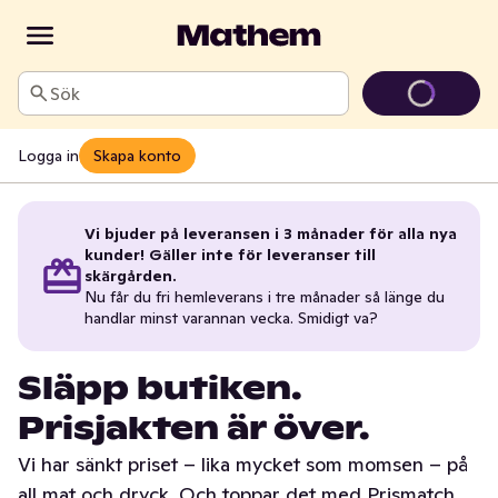
Sök
Logga in
Skapa konto
Vi bjuder på leveransen i 3 månader för alla nya
kunder! Gäller inte för leveranser till
skärgården.
Nu får du fri hemleverans i tre månader så länge du
handlar minst varannan vecka. Smidigt va?
Släpp butiken.
Prisjakten är över.
Vi har sänkt priset – lika mycket som momsen – på
all mat och dryck. Och toppar det med Prismatch