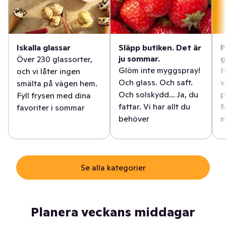
Iskalla glassar
Släpp butiken. Det är
P
ju sommar.
g
Över 230 glassorter,
Glöm inte myggspray!
H
och vi låter ingen
Och glass. Och saft.
v
smälta på vägen hem.
Och solskydd... Ja, du
p
Fyll frysen med dina
fattar. Vi har allt du
M
favoriter i sommar
behöver
m
Se alla kategorier
Planera veckans middagar