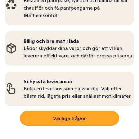
Beställ en pantpåse, fyll den och lämna till vår
chaufför och få pantpengarna på
Mathemkontot.
Billig och bra mat i låda
Lådor skyddar dina varor och gör att vi kan
leverera effektivare, och därför pressa priserna.
Schyssta leveranser
Boka en leverans som passar dig. Välj efter
bästa tid, lägsta pris eller snällast mot klimatet.
Vanliga frågor