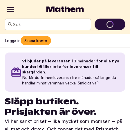
Sök
Logga in
Skapa konto
Vi bjuder på leveransen i 3 månader för alla nya
kunder! Gäller inte för leveranser till
skärgården.
Nu får du fri hemleverans i tre månader så länge du
handlar minst varannan vecka. Smidigt va?
Släpp butiken.
Prisjakten är över.
Vi har sänkt priset – lika mycket som momsen – på
all mat och dryck. Och toppar det med Prismatch