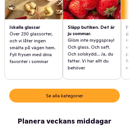
Iskalla glassar
Släpp butiken. Det är
P
ju sommar.
g
Över 230 glassorter,
Glöm inte myggspray!
H
och vi låter ingen
Och glass. Och saft.
v
smälta på vägen hem.
Och solskydd... Ja, du
p
Fyll frysen med dina
fattar. Vi har allt du
M
favoriter i sommar
behöver
m
Se alla kategorier
Planera veckans middagar