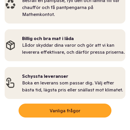
Beställ en pantpåse, fyll den och lämna till vår
chaufför och få pantpengarna på
Mathemkontot.
Billig och bra mat i låda
Lådor skyddar dina varor och gör att vi kan
leverera effektivare, och därför pressa priserna.
Schyssta leveranser
Boka en leverans som passar dig. Välj efter
bästa tid, lägsta pris eller snällast mot klimatet.
Vanliga frågor