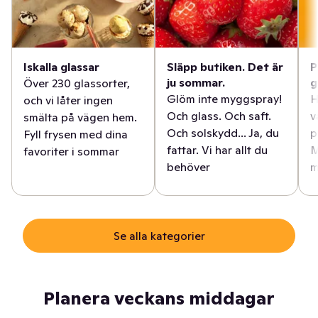
Iskalla glassar
Släpp butiken. Det är
P
ju sommar.
g
Över 230 glassorter,
Glöm inte myggspray!
H
och vi låter ingen
Och glass. Och saft.
v
smälta på vägen hem.
Och solskydd... Ja, du
p
Fyll frysen med dina
fattar. Vi har allt du
M
favoriter i sommar
behöver
m
Se alla kategorier
Planera veckans middagar