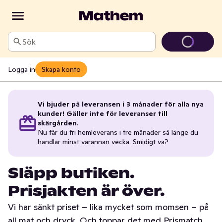
Sök
Logga in
Skapa konto
Vi bjuder på leveransen i 3 månader för alla nya
kunder! Gäller inte för leveranser till
skärgården.
Nu får du fri hemleverans i tre månader så länge du
handlar minst varannan vecka. Smidigt va?
Släpp butiken.
Prisjakten är över.
Vi har sänkt priset – lika mycket som momsen – på
all mat och dryck. Och toppar det med Prismatch