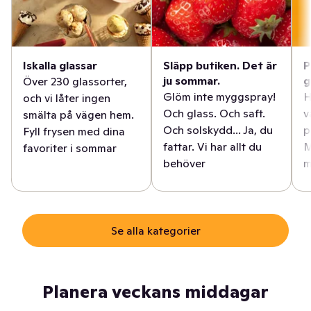
Iskalla glassar
Släpp butiken. Det är
P
ju sommar.
g
Över 230 glassorter,
Glöm inte myggspray!
H
och vi låter ingen
Och glass. Och saft.
v
smälta på vägen hem.
Och solskydd... Ja, du
p
Fyll frysen med dina
fattar. Vi har allt du
M
favoriter i sommar
behöver
m
Se alla kategorier
Planera veckans middagar