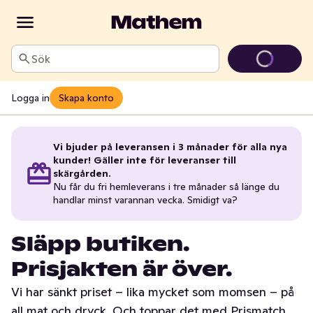
Sök
Logga in
Skapa konto
Vi bjuder på leveransen i 3 månader för alla nya
kunder! Gäller inte för leveranser till
skärgården.
Nu får du fri hemleverans i tre månader så länge du
handlar minst varannan vecka. Smidigt va?
Släpp butiken.
Prisjakten är över.
Vi har sänkt priset – lika mycket som momsen – på
all mat och dryck. Och toppar det med Prismatch