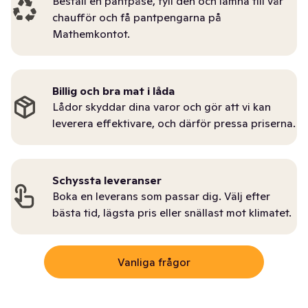
Beställ en pantpåse, fyll den och lämna till vår
chaufför och få pantpengarna på
Mathemkontot.
Billig och bra mat i låda
Lådor skyddar dina varor och gör att vi kan
leverera effektivare, och därför pressa priserna.
Schyssta leveranser
Boka en leverans som passar dig. Välj efter
bästa tid, lägsta pris eller snällast mot klimatet.
Vanliga frågor