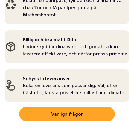
Beställ en pantpåse, fyll den och lämna till vår
chaufför och få pantpengarna på
Mathemkontot.
Billig och bra mat i låda
Lådor skyddar dina varor och gör att vi kan
leverera effektivare, och därför pressa priserna.
Schyssta leveranser
Boka en leverans som passar dig. Välj efter
bästa tid, lägsta pris eller snällast mot klimatet.
Vanliga frågor