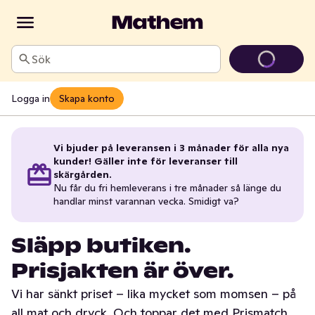
Sök
Logga in
Skapa konto
Vi bjuder på leveransen i 3 månader för alla nya
kunder! Gäller inte för leveranser till
skärgården.
Nu får du fri hemleverans i tre månader så länge du
handlar minst varannan vecka. Smidigt va?
Släpp butiken.
Prisjakten är över.
Vi har sänkt priset – lika mycket som momsen – på
all mat och dryck. Och toppar det med Prismatch