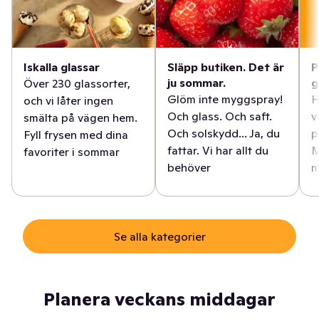
Iskalla glassar
Släpp butiken. Det är
P
ju sommar.
g
Över 230 glassorter,
Glöm inte myggspray!
H
och vi låter ingen
Och glass. Och saft.
v
smälta på vägen hem.
Och solskydd... Ja, du
p
Fyll frysen med dina
fattar. Vi har allt du
M
favoriter i sommar
behöver
m
Se alla kategorier
Planera veckans middagar