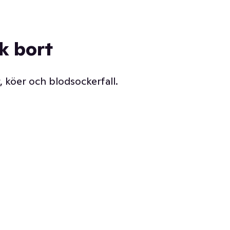
ck bort
, köer och blodsockerfall.
Vår delikatessdisk