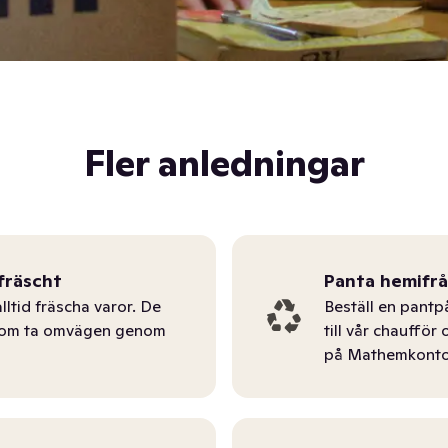
Fler anledningar
fräscht
Panta hemifr
lltid fräscha varor. De
Beställ en pantp
tom ta omvägen genom
till vår chauffö
på Mathemkonto