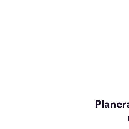
Över 230 glassorter, och vi
s
låter ingen smälta på vägen
Gl
hem. Fyll frysen med dina
gl
favoriter i sommar
so
al
Planer