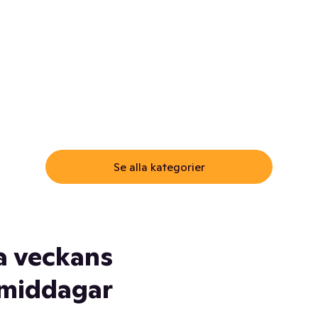
ommar.
Här får du samma varor till
samma lägsta pris som i
öm inte myggspray! Och
matbutiken. Men utan att g
ass. Och saft. Och
till matbutiken
lskydd... Ja, du fattar. Vi har
lt du behöver
Se alla kategorier
a veckans
middagar