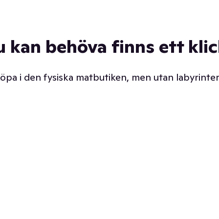
u kan behöva finns ett kli
 köpa i den fysiska matbutiken, men utan labyrinter
äpp butiken. Det är ju
Prismatch med garanti