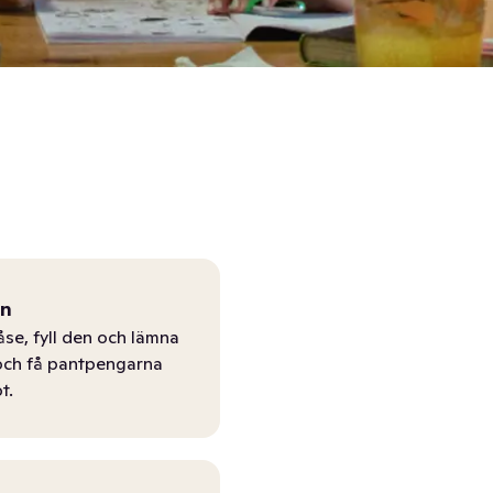
ån
åse, fyll den och lämna
r och få pantpengarna
t.