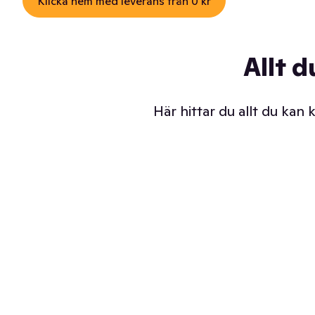
Klicka hem med leverans från 0 kr
Allt d
Här hittar du allt du kan
Iskalla glassar
Sl