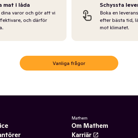
a mat i låda
Schyssta leve
dina varor och gör att vi
Boka en leverans
ffektivare, och därför
efter bästa tid, l
a.
mot klimatet.
Vanliga frågor
Mathem
ice
Om Mathem
antörer
Karriär