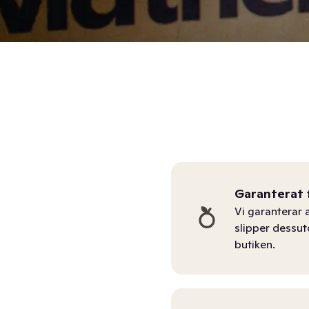
Garanterat 
Vi garanterar a
slipper dessu
butiken.