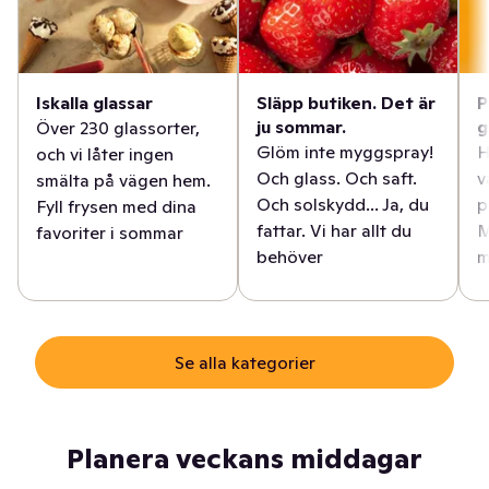
Iskalla glassar
Släpp butiken. Det är
P
ju sommar.
g
Över 230 glassorter,
Glöm inte myggspray!
H
och vi låter ingen
Och glass. Och saft.
v
smälta på vägen hem.
Och solskydd... Ja, du
p
Fyll frysen med dina
fattar. Vi har allt du
M
favoriter i sommar
behöver
m
Se alla kategorier
Planera veckans middagar