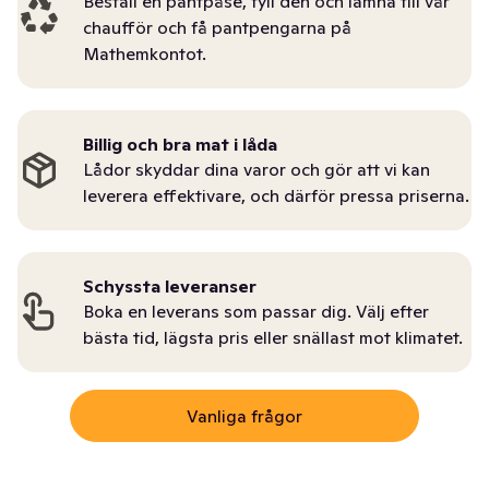
Beställ en pantpåse, fyll den och lämna till vår
chaufför och få pantpengarna på
Mathemkontot.
Billig och bra mat i låda
Lådor skyddar dina varor och gör att vi kan
leverera effektivare, och därför pressa priserna.
Schyssta leveranser
Boka en leverans som passar dig. Välj efter
bästa tid, lägsta pris eller snällast mot klimatet.
Vanliga frågor