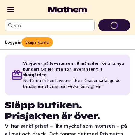
Sök
Logga in
Skapa konto
Vi bjuder på leveransen i 3 månader för alla nya
kunder! Gäller inte för leveranser till
skärgården.
Nu får du fri hemleverans i tre månader så länge du
handlar minst varannan vecka. Smidigt va?
Släpp butiken.
Prisjakten är över.
Vi har sänkt priset – lika mycket som momsen – på
all mat och dryck. Och toppar det med Prismatch