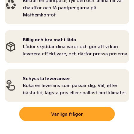
Beställ en pantpåse, fyll den och lämna till vår
chaufför och få pantpengarna på
Mathemkontot.
Billig och bra mat i låda
Lådor skyddar dina varor och gör att vi kan
leverera effektivare, och därför pressa priserna.
Schyssta leveranser
Boka en leverans som passar dig. Välj efter
bästa tid, lägsta pris eller snällast mot klimatet.
Vanliga frågor