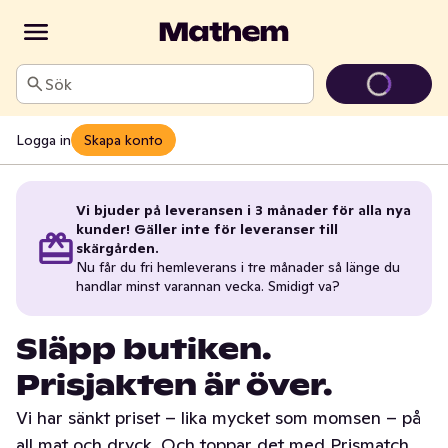
Sök
Logga in
Skapa konto
Vi bjuder på leveransen i 3 månader för alla nya
kunder! Gäller inte för leveranser till
skärgården.
Nu får du fri hemleverans i tre månader så länge du
handlar minst varannan vecka. Smidigt va?
Släpp butiken.
Prisjakten är över.
Vi har sänkt priset – lika mycket som momsen – på
all mat och dryck. Och toppar det med Prismatch