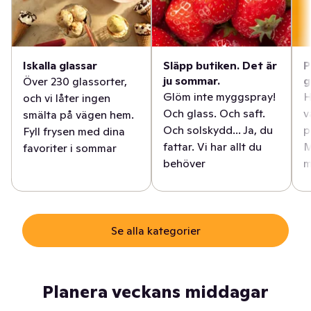
Iskalla glassar
Släpp butiken. Det är
P
ju sommar.
g
Över 230 glassorter,
Glöm inte myggspray!
H
och vi låter ingen
Och glass. Och saft.
v
smälta på vägen hem.
Och solskydd... Ja, du
p
Fyll frysen med dina
fattar. Vi har allt du
M
favoriter i sommar
behöver
m
Se alla kategorier
Planera veckans middagar