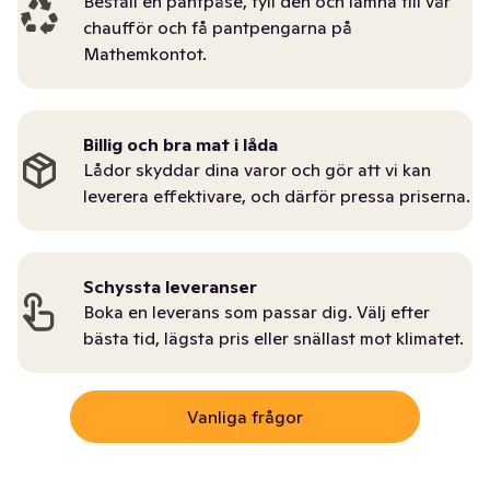
Beställ en pantpåse, fyll den och lämna till vår
chaufför och få pantpengarna på
Mathemkontot.
Billig och bra mat i låda
Lådor skyddar dina varor och gör att vi kan
leverera effektivare, och därför pressa priserna.
Schyssta leveranser
Boka en leverans som passar dig. Välj efter
bästa tid, lägsta pris eller snällast mot klimatet.
Vanliga frågor