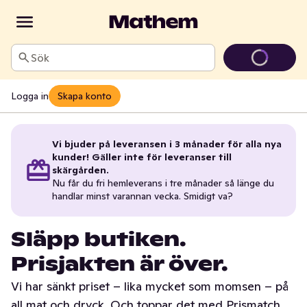
Sök
Logga in
Skapa konto
Vi bjuder på leveransen i 3 månader för alla nya
kunder! Gäller inte för leveranser till
skärgården.
Nu får du fri hemleverans i tre månader så länge du
handlar minst varannan vecka. Smidigt va?
Släpp butiken.
Prisjakten är över.
Vi har sänkt priset – lika mycket som momsen – på
all mat och dryck. Och toppar det med Prismatch