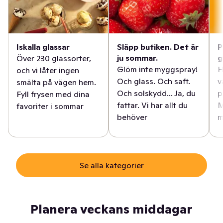
Iskalla glassar
Släpp butiken. Det är
P
ju sommar.
g
Över 230 glassorter,
Glöm inte myggspray!
H
och vi låter ingen
Och glass. Och saft.
v
smälta på vägen hem.
Och solskydd... Ja, du
p
Fyll frysen med dina
fattar. Vi har allt du
M
favoriter i sommar
behöver
m
Se alla kategorier
Planera veckans middagar