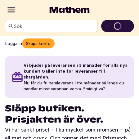
Sök
Logga in
Skapa konto
Vi bjuder på leveransen i 3 månader för alla nya
kunder! Gäller inte för leveranser till
skärgården.
Nu får du fri hemleverans i tre månader så länge du
handlar minst varannan vecka. Smidigt va?
Släpp butiken.
Prisjakten är över.
Vi har sänkt priset – lika mycket som momsen – på
all mat och dryck. Och toppar det med Prismatch