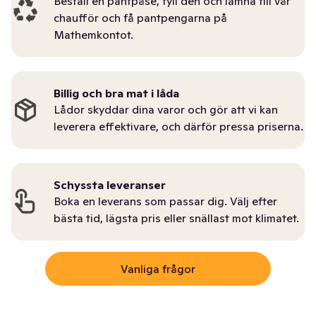
Beställ en pantpåse, fyll den och lämna till vår
chaufför och få pantpengarna på
Mathemkontot.
Billig och bra mat i låda
Lådor skyddar dina varor och gör att vi kan
leverera effektivare, och därför pressa priserna.
Schyssta leveranser
Boka en leverans som passar dig. Välj efter
bästa tid, lägsta pris eller snällast mot klimatet.
Vanliga frågor