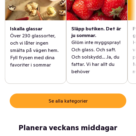
Iskalla glassar
Släpp butiken. Det är
P
ju sommar.
g
Över 230 glassorter,
Glöm inte myggspray!
H
och vi låter ingen
Och glass. Och saft.
v
smälta på vägen hem.
Och solskydd... Ja, du
p
Fyll frysen med dina
fattar. Vi har allt du
M
favoriter i sommar
behöver
m
Se alla kategorier
Planera veckans middagar