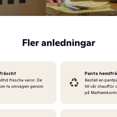
Fler anledningar
fräscht
Panta hemifr
lltid fräscha varor. De
Beställ en pantp
tom ta omvägen genom
till vår chauffö
på Mathemkonto