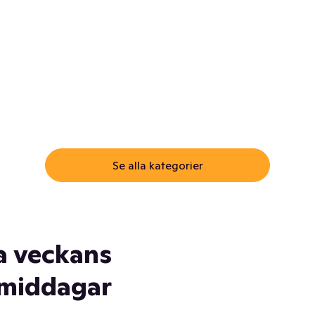
ommar.
Här får du samma varor till
samma lägsta pris som i
öm inte myggspray! Och
matbutiken. Men utan att g
ass. Och saft. Och
till matbutiken
lskydd... Ja, du fattar. Vi har
lt du behöver
Se alla kategorier
a veckans
middagar