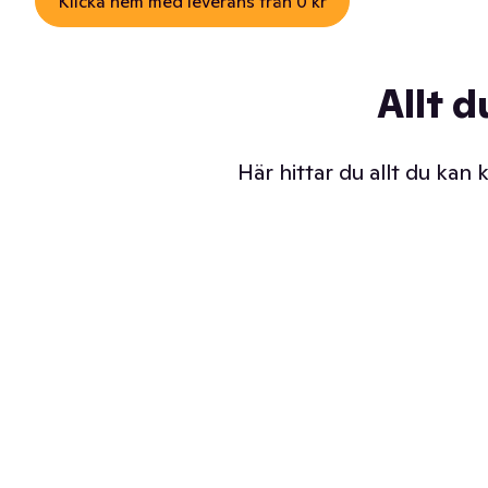
Klicka hem med leverans från 0 kr
Allt d
Här hittar du allt du kan
Iskalla glassar
Sl