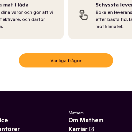
a mat i låda
Schyssta leve
dina varor och gör att vi
Boka en leverans
ffektivare, och därför
efter bästa tid, l
a.
mot klimatet.
Vanliga frågor
Mathem
ice
Om Mathem
antörer
Karriär