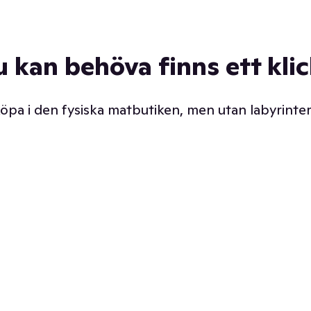
u kan behöva finns ett kli
 köpa i den fysiska matbutiken, men utan labyrinter
äpp butiken. Det är ju
Prismatch med garanti