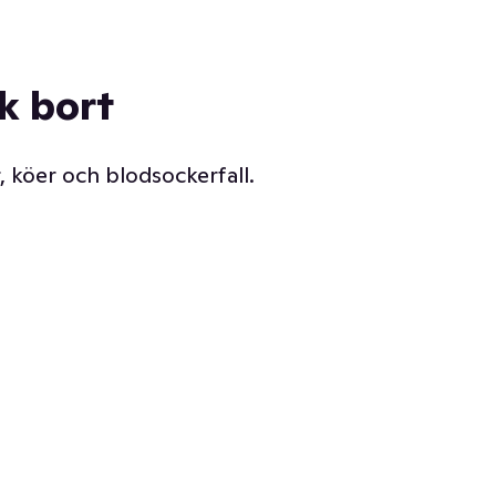
ck bort
, köer och blodsockerfall.
Vår delikatessdisk