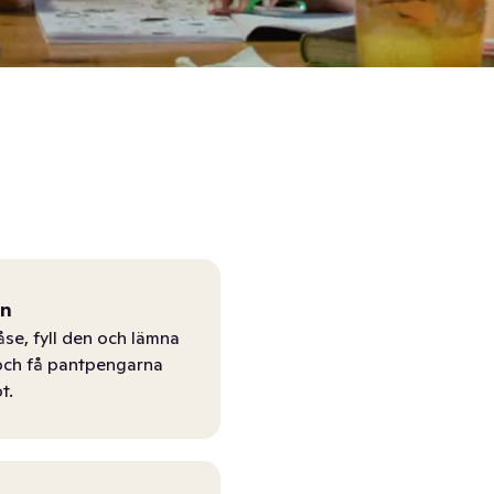
ån
åse, fyll den och lämna
r och få pantpengarna
t.