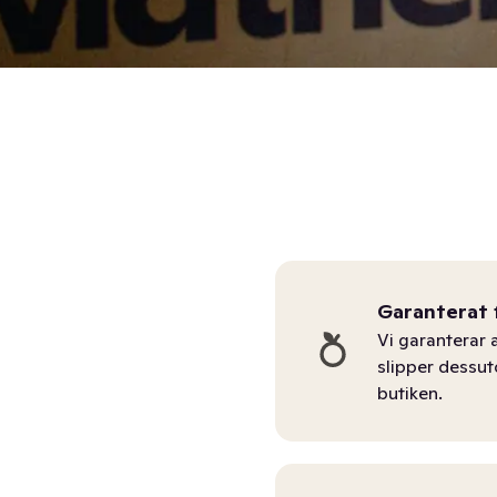
Garanterat 
Vi garanterar a
slipper dessu
butiken.