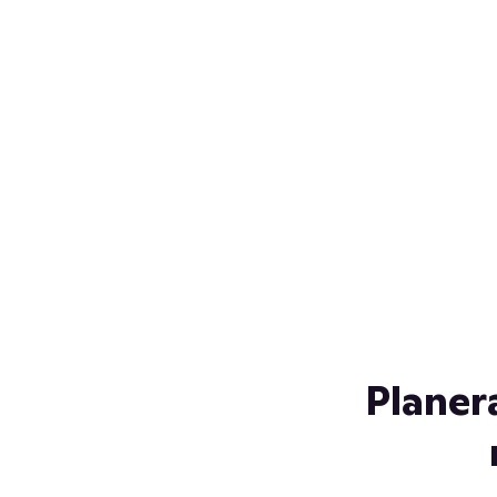
Över 230 glassorter, och vi
s
låter ingen smälta på vägen
Gl
hem. Fyll frysen med dina
gl
favoriter i sommar
so
al
Planer