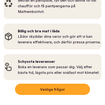
Beställ en pantpåse, fyll den och lämna till vår
chaufför och få pantpengarna på
Mathemkontot.
Billig och bra mat i låda
Lådor skyddar dina varor och gör att vi kan
leverera effektivare, och därför pressa priserna.
Schyssta leveranser
Boka en leverans som passar dig. Välj efter
bästa tid, lägsta pris eller snällast mot klimatet.
Vanliga frågor