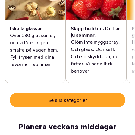
Iskalla glassar
Släpp butiken. Det är
P
ju sommar.
g
Över 230 glassorter,
Glöm inte myggspray!
H
och vi låter ingen
Och glass. Och saft.
v
smälta på vägen hem.
Och solskydd... Ja, du
p
Fyll frysen med dina
fattar. Vi har allt du
M
favoriter i sommar
behöver
m
Se alla kategorier
Planera veckans middagar