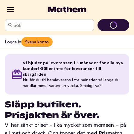
Sök
Logga in
Skapa konto
Vi bjuder på leveransen i 3 månader för alla nya
kunder! Gäller inte för leveranser till
skärgården.
Nu får du fri hemleverans i tre månader så länge du
handlar minst varannan vecka. Smidigt va?
Släpp butiken.
Prisjakten är över.
Vi har sänkt priset – lika mycket som momsen – på
all mat och dryck. Och toppar det med Prismatch