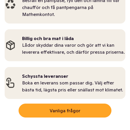
Beställ en pantpåse, fyll den och lämna till vår
chaufför och få pantpengarna på
Mathemkontot.
Billig och bra mat i låda
Lådor skyddar dina varor och gör att vi kan
leverera effektivare, och därför pressa priserna.
Schyssta leveranser
Boka en leverans som passar dig. Välj efter
bästa tid, lägsta pris eller snällast mot klimatet.
Vanliga frågor