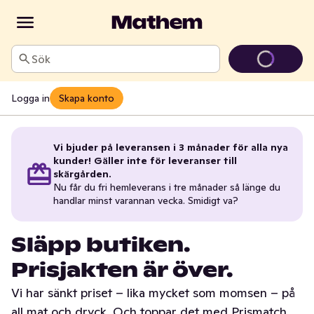
Sök
Logga in
Skapa konto
Vi bjuder på leveransen i 3 månader för alla nya
kunder! Gäller inte för leveranser till
skärgården.
Nu får du fri hemleverans i tre månader så länge du
handlar minst varannan vecka. Smidigt va?
Släpp butiken.
Prisjakten är över.
Vi har sänkt priset – lika mycket som momsen – på
all mat och dryck. Och toppar det med Prismatch