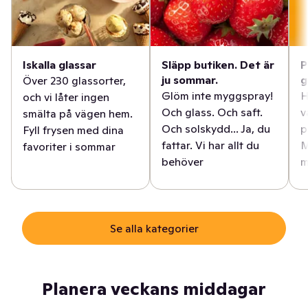
Iskalla glassar
Släpp butiken. Det är
P
ju sommar.
g
Över 230 glassorter,
Glöm inte myggspray!
H
och vi låter ingen
Och glass. Och saft.
v
smälta på vägen hem.
Och solskydd... Ja, du
p
Fyll frysen med dina
fattar. Vi har allt du
M
favoriter i sommar
behöver
m
Se alla kategorier
Planera veckans middagar