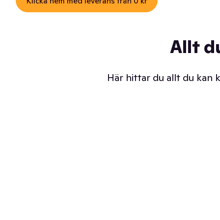
Klicka hem med leverans från 0 kr
Allt d
Här hittar du allt du kan
Iskalla glassar
Sl