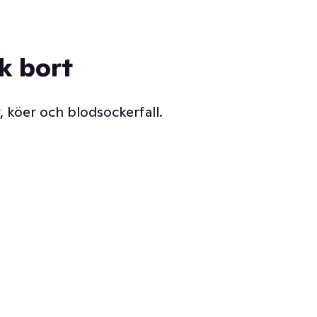
ck bort
, köer och blodsockerfall.
Vår delikatessdisk