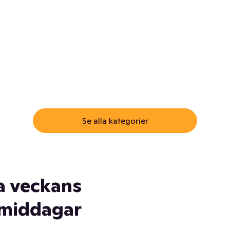
ommar.
Här får du samma varor till
samma lägsta pris som i
öm inte myggspray! Och
matbutiken. Men utan att g
ass. Och saft. Och
till matbutiken
lskydd... Ja, du fattar. Vi har
lt du behöver
Se alla kategorier
a veckans
middagar