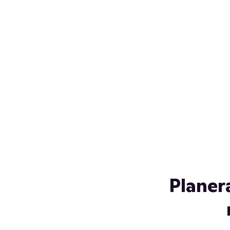
Över 230 glassorter, och vi
s
låter ingen smälta på vägen
Gl
hem. Fyll frysen med dina
gl
favoriter i sommar
so
al
Planer