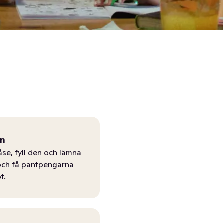
ån
åse, fyll den och lämna
r och få pantpengarna
t.