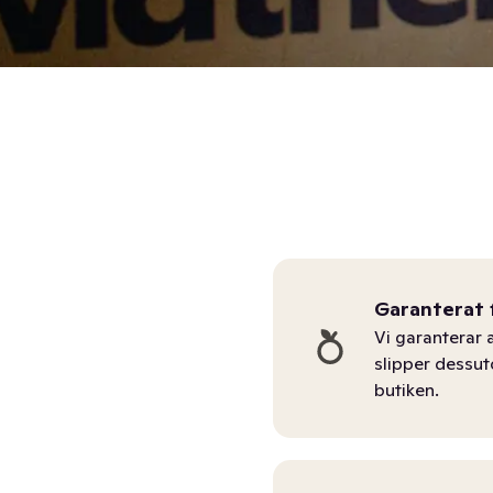
Garanterat 
Vi garanterar a
slipper dessu
butiken.