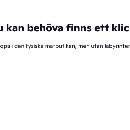
u kan behöva finns ett kli
 köpa i den fysiska matbutiken, men utan labyrinter
äpp butiken. Det är ju
Prismatch med garanti