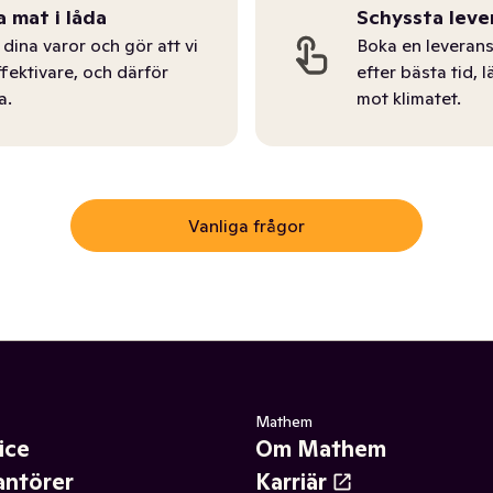
a mat i låda
Schyssta leve
dina varor och gör att vi
Boka en leverans
ffektivare, och därför
efter bästa tid, l
a.
mot klimatet.
Vanliga frågor
Mathem
ice
Om Mathem
antörer
Karriär