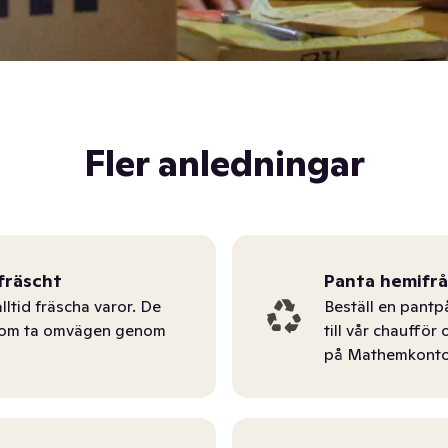
Fler anledningar
fräscht
Panta hemifr
lltid fräscha varor. De
Beställ en pantp
tom ta omvägen genom
till vår chauffö
på Mathemkonto