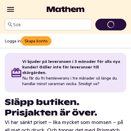
Sök
Logga in
Skapa konto
Vi bjuder på leveransen i 3 månader för alla nya
kunder! Gäller inte för leveranser till
skärgården.
Nu får du fri hemleverans i tre månader så länge du
handlar minst varannan vecka. Smidigt va?
Släpp butiken.
Prisjakten är över.
Vi har sänkt priset – lika mycket som momsen – på
all mat och dryck. Och toppar det med Prismatch