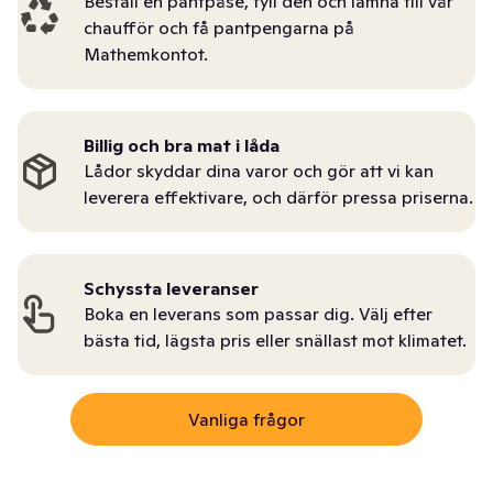
Beställ en pantpåse, fyll den och lämna till vår
chaufför och få pantpengarna på
Mathemkontot.
Billig och bra mat i låda
Lådor skyddar dina varor och gör att vi kan
leverera effektivare, och därför pressa priserna.
Schyssta leveranser
Boka en leverans som passar dig. Välj efter
bästa tid, lägsta pris eller snällast mot klimatet.
Vanliga frågor