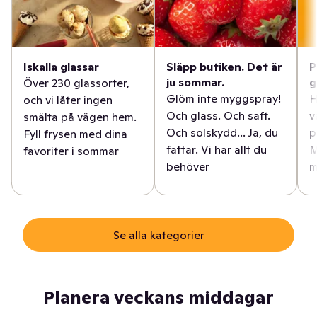
Iskalla glassar
Släpp butiken. Det är
P
ju sommar.
g
Över 230 glassorter,
Glöm inte myggspray!
H
och vi låter ingen
Och glass. Och saft.
v
smälta på vägen hem.
Och solskydd... Ja, du
p
Fyll frysen med dina
fattar. Vi har allt du
M
favoriter i sommar
behöver
m
Se alla kategorier
Planera veckans middagar