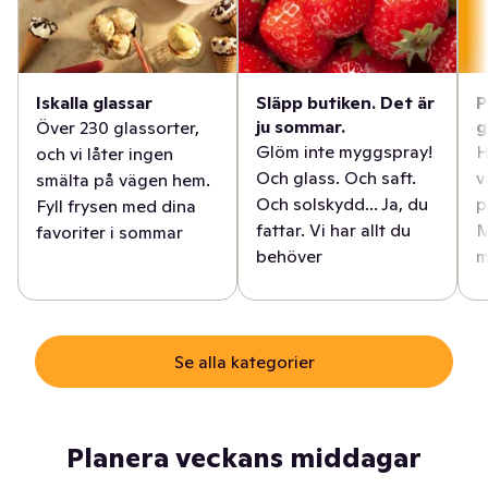
Iskalla glassar
Släpp butiken. Det är
P
ju sommar.
g
Över 230 glassorter,
Glöm inte myggspray!
H
och vi låter ingen
Och glass. Och saft.
v
smälta på vägen hem.
Och solskydd... Ja, du
p
Fyll frysen med dina
fattar. Vi har allt du
M
favoriter i sommar
behöver
m
Se alla kategorier
Planera veckans middagar