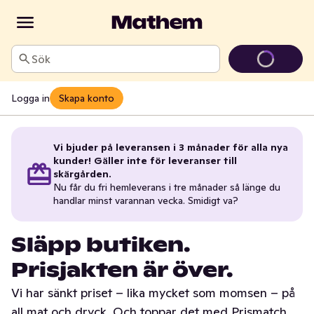
Sök
Logga in
Skapa konto
Vi bjuder på leveransen i 3 månader för alla nya
kunder! Gäller inte för leveranser till
skärgården.
Nu får du fri hemleverans i tre månader så länge du
handlar minst varannan vecka. Smidigt va?
Släpp butiken.
Prisjakten är över.
Vi har sänkt priset – lika mycket som momsen – på
all mat och dryck. Och toppar det med Prismatch