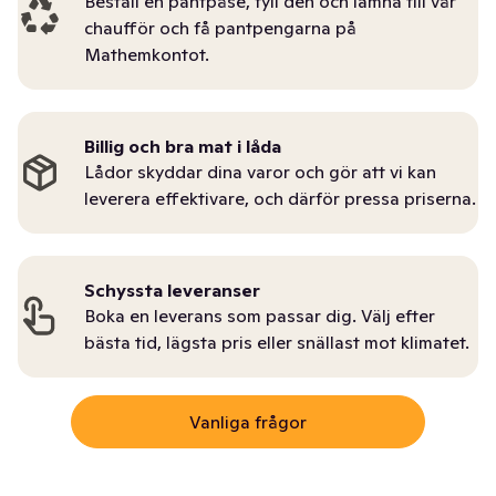
Beställ en pantpåse, fyll den och lämna till vår
chaufför och få pantpengarna på
Mathemkontot.
Billig och bra mat i låda
Lådor skyddar dina varor och gör att vi kan
leverera effektivare, och därför pressa priserna.
Schyssta leveranser
Boka en leverans som passar dig. Välj efter
bästa tid, lägsta pris eller snällast mot klimatet.
Vanliga frågor