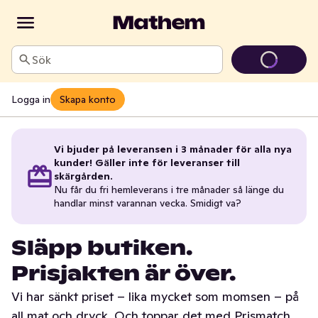
Sök
Logga in
Skapa konto
Vi bjuder på leveransen i 3 månader för alla nya
kunder! Gäller inte för leveranser till
skärgården.
Nu får du fri hemleverans i tre månader så länge du
handlar minst varannan vecka. Smidigt va?
Släpp butiken.
Prisjakten är över.
Vi har sänkt priset – lika mycket som momsen – på
all mat och dryck. Och toppar det med Prismatch