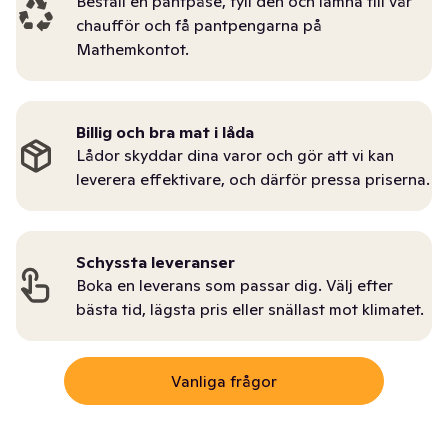
Beställ en pantpåse, fyll den och lämna till vår
chaufför och få pantpengarna på
Mathemkontot.
Billig och bra mat i låda
Lådor skyddar dina varor och gör att vi kan
leverera effektivare, och därför pressa priserna.
Schyssta leveranser
Boka en leverans som passar dig. Välj efter
bästa tid, lägsta pris eller snällast mot klimatet.
Vanliga frågor