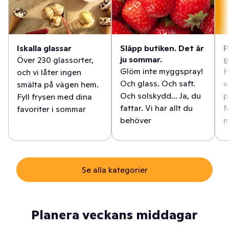
Iskalla glassar
Släpp butiken. Det är
P
ju sommar.
g
Över 230 glassorter,
Glöm inte myggspray!
H
och vi låter ingen
Och glass. Och saft.
v
smälta på vägen hem.
Och solskydd... Ja, du
p
Fyll frysen med dina
fattar. Vi har allt du
M
favoriter i sommar
behöver
m
Se alla kategorier
Planera veckans middagar