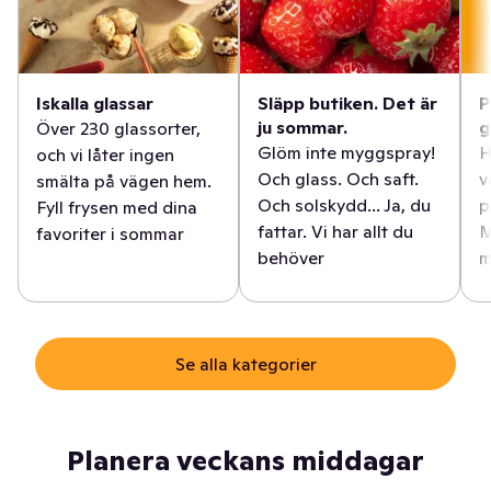
Iskalla glassar
Släpp butiken. Det är
P
ju sommar.
g
Över 230 glassorter,
Glöm inte myggspray!
H
och vi låter ingen
Och glass. Och saft.
v
smälta på vägen hem.
Och solskydd... Ja, du
p
Fyll frysen med dina
fattar. Vi har allt du
M
favoriter i sommar
behöver
m
Se alla kategorier
Planera veckans middagar