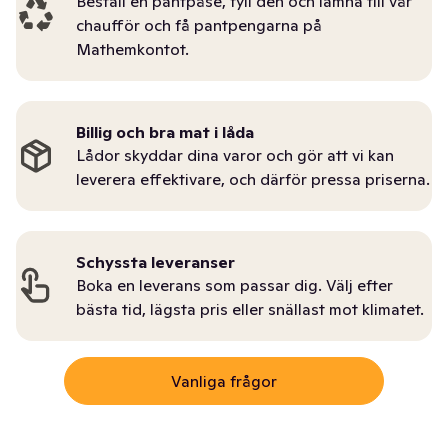
Beställ en pantpåse, fyll den och lämna till vår
chaufför och få pantpengarna på
Mathemkontot.
Billig och bra mat i låda
Lådor skyddar dina varor och gör att vi kan
leverera effektivare, och därför pressa priserna.
Schyssta leveranser
Boka en leverans som passar dig. Välj efter
bästa tid, lägsta pris eller snällast mot klimatet.
Vanliga frågor