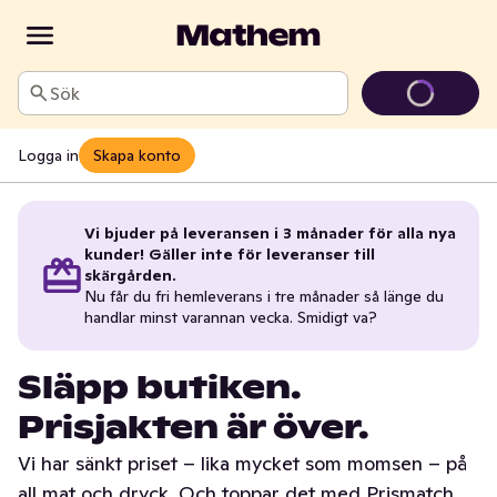
Sök
Logga in
Skapa konto
Vi bjuder på leveransen i 3 månader för alla nya
kunder! Gäller inte för leveranser till
skärgården.
Nu får du fri hemleverans i tre månader så länge du
handlar minst varannan vecka. Smidigt va?
Släpp butiken.
Prisjakten är över.
Vi har sänkt priset – lika mycket som momsen – på
all mat och dryck. Och toppar det med Prismatch