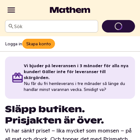
Sök
Logga in
Skapa konto
Vi bjuder på leveransen i 3 månader för alla nya
kunder! Gäller inte för leveranser till
skärgården.
Nu får du fri hemleverans i tre månader så länge du
handlar minst varannan vecka. Smidigt va?
Släpp butiken.
Prisjakten är över.
Vi har sänkt priset – lika mycket som momsen – på
all mat och dryck. Och toppar det med Prismatch