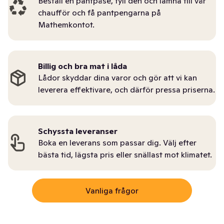
Beställ en pantpåse, fyll den och lämna till vår
chaufför och få pantpengarna på
Mathemkontot.
Billig och bra mat i låda
Lådor skyddar dina varor och gör att vi kan
leverera effektivare, och därför pressa priserna.
Schyssta leveranser
Boka en leverans som passar dig. Välj efter
bästa tid, lägsta pris eller snällast mot klimatet.
Vanliga frågor