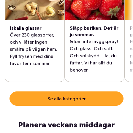
Iskalla glassar
Släpp butiken. Det är
P
ju sommar.
g
Över 230 glassorter,
Glöm inte myggspray!
H
och vi låter ingen
Och glass. Och saft.
v
smälta på vägen hem.
Och solskydd... Ja, du
p
Fyll frysen med dina
fattar. Vi har allt du
M
favoriter i sommar
behöver
m
Se alla kategorier
Planera veckans middagar