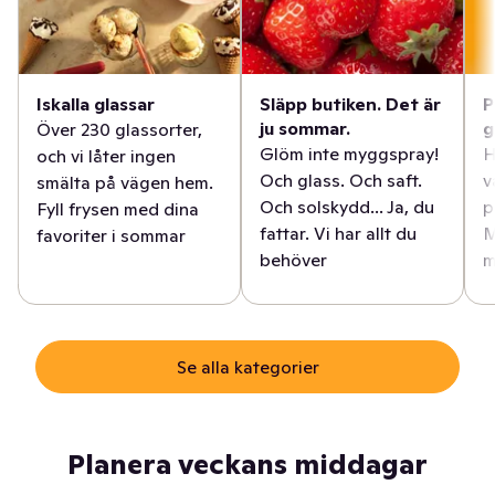
Iskalla glassar
Släpp butiken. Det är
P
ju sommar.
g
Över 230 glassorter,
Glöm inte myggspray!
H
och vi låter ingen
Och glass. Och saft.
v
smälta på vägen hem.
Och solskydd... Ja, du
p
Fyll frysen med dina
fattar. Vi har allt du
M
favoriter i sommar
behöver
m
Se alla kategorier
Planera veckans middagar