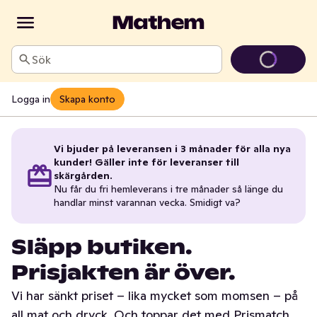
Sök
Logga in
Skapa konto
Vi bjuder på leveransen i 3 månader för alla nya
kunder! Gäller inte för leveranser till
skärgården.
Nu får du fri hemleverans i tre månader så länge du
handlar minst varannan vecka. Smidigt va?
Släpp butiken.
Prisjakten är över.
Vi har sänkt priset – lika mycket som momsen – på
all mat och dryck. Och toppar det med Prismatch