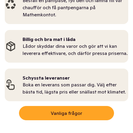
Beställ en pantpåse, fyll den och lämna till vår
chaufför och få pantpengarna på
Mathemkontot.
Billig och bra mat i låda
Lådor skyddar dina varor och gör att vi kan
leverera effektivare, och därför pressa priserna.
Schyssta leveranser
Boka en leverans som passar dig. Välj efter
bästa tid, lägsta pris eller snällast mot klimatet.
Vanliga frågor