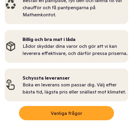
Beställ en pantpåse, fyll den och lämna till vår
chaufför och få pantpengarna på
Mathemkontot.
Billig och bra mat i låda
Lådor skyddar dina varor och gör att vi kan
leverera effektivare, och därför pressa priserna.
Schyssta leveranser
Boka en leverans som passar dig. Välj efter
bästa tid, lägsta pris eller snällast mot klimatet.
Vanliga frågor