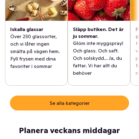
Iskalla glassar
Släpp butiken. Det är
P
ju sommar.
g
Över 230 glassorter,
Glöm inte myggspray!
H
och vi låter ingen
Och glass. Och saft.
v
smälta på vägen hem.
Och solskydd... Ja, du
p
Fyll frysen med dina
fattar. Vi har allt du
M
favoriter i sommar
behöver
m
Se alla kategorier
Planera veckans middagar