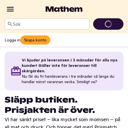
Sök
Logga in
Skapa konto
Vi bjuder på leveransen i 3 månader för alla nya
kunder! Gäller inte för leveranser till
skärgården.
Nu får du fri hemleverans i tre månader så länge du
handlar minst varannan vecka. Smidigt va?
Släpp butiken.
Prisjakten är över.
Vi har sänkt priset – lika mycket som momsen – på
all mat och dryck. Och toppar det med Prismatch