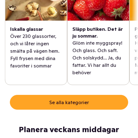
Iskalla glassar
Släpp butiken. Det är
P
ju sommar.
g
Över 230 glassorter,
Glöm inte myggspray!
H
och vi låter ingen
Och glass. Och saft.
v
smälta på vägen hem.
Och solskydd... Ja, du
p
Fyll frysen med dina
fattar. Vi har allt du
M
favoriter i sommar
behöver
m
Se alla kategorier
Planera veckans middagar