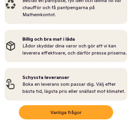
Beställ en pantpåse, fyll den och lämna till vår
chaufför och få pantpengarna på
Mathemkontot.
Billig och bra mat i låda
Lådor skyddar dina varor och gör att vi kan
leverera effektivare, och därför pressa priserna.
Schyssta leveranser
Boka en leverans som passar dig. Välj efter
bästa tid, lägsta pris eller snällast mot klimatet.
Vanliga frågor