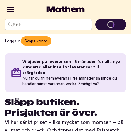
Sök
Logga in
Skapa konto
Vi bjuder på leveransen i 3 månader för alla nya
kunder! Gäller inte för leveranser till
skärgården.
Nu får du fri hemleverans i tre månader så länge du
handlar minst varannan vecka. Smidigt va?
Släpp butiken.
Prisjakten är över.
Vi har sänkt priset – lika mycket som momsen – på
all mat och dryck. Och toppar det med Prismatch