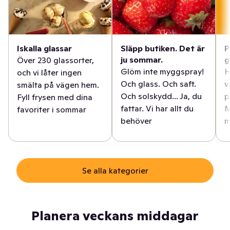
Iskalla glassar
Släpp butiken. Det är
P
ju sommar.
g
Över 230 glassorter,
Glöm inte myggspray!
H
och vi låter ingen
Och glass. Och saft.
v
smälta på vägen hem.
Och solskydd... Ja, du
p
Fyll frysen med dina
fattar. Vi har allt du
M
favoriter i sommar
behöver
m
Se alla kategorier
Planera veckans middagar