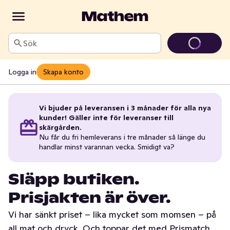
Sök
Logga in
Skapa konto
Vi bjuder på leveransen i 3 månader för alla nya
kunder! Gäller inte för leveranser till
skärgården.
Nu får du fri hemleverans i tre månader så länge du
handlar minst varannan vecka. Smidigt va?
Släpp butiken.
Prisjakten är över.
Vi har sänkt priset – lika mycket som momsen – på
all mat och dryck. Och toppar det med Prismatch