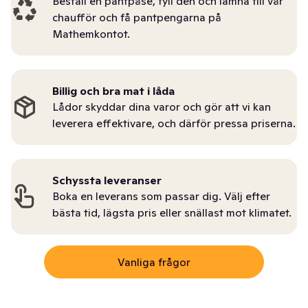
Beställ en pantpåse, fyll den och lämna till vår
chaufför och få pantpengarna på
Mathemkontot.
Billig och bra mat i låda
Lådor skyddar dina varor och gör att vi kan
leverera effektivare, och därför pressa priserna.
Schyssta leveranser
Boka en leverans som passar dig. Välj efter
bästa tid, lägsta pris eller snällast mot klimatet.
Vanliga frågor