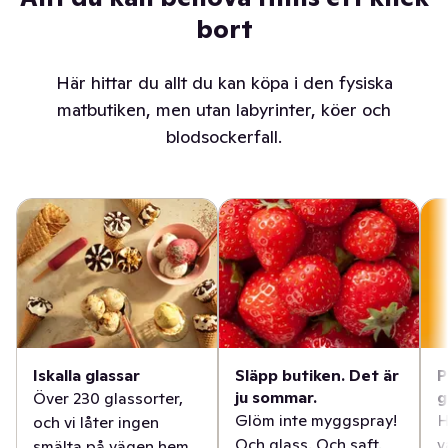
bort
Här hittar du allt du kan köpa i den fysiska
matbutiken, men utan labyrinter, köer och
blodsockerfall.
Iskalla glassar
Släpp butiken. Det är
P
ju sommar.
g
Över 230 glassorter,
Glöm inte myggspray!
H
och vi låter ingen
Och glass. Och saft.
v
smälta på vägen hem.