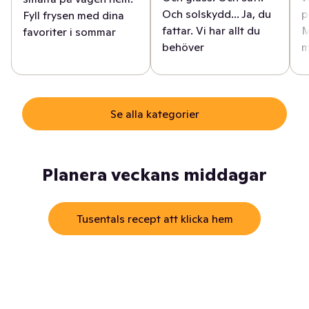
Och solskydd... Ja, du
p
Fyll frysen med dina
fattar. Vi har allt du
M
favoriter i sommar
behöver
m
Se alla kategorier
Planera veckans middagar
Tusentals recept att klicka hem