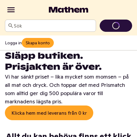
Sök
Logga in
Skapa konto
Släpp butiken.
Prisjakten är över.
Vi har sänkt priset – lika mycket som momsen – på
all mat och dryck. Och toppar det med Prismatch
som alltid ger dig 500 populära varor till
marknadens lägsta pris.
Klicka hem med leverans från 0 kr
Allt du kan behöva finns ett klick