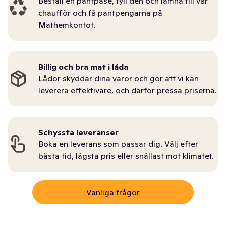
Beställ en pantpåse, fyll den och lämna till vår
chaufför och få pantpengarna på
Mathemkontot.
Billig och bra mat i låda
Lådor skyddar dina varor och gör att vi kan
leverera effektivare, och därför pressa priserna.
Schyssta leveranser
Boka en leverans som passar dig. Välj efter
bästa tid, lägsta pris eller snällast mot klimatet.
Vanliga frågor