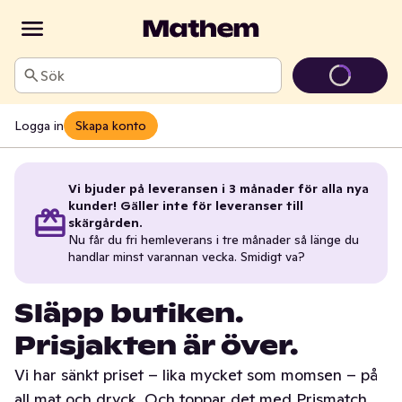
Sök
Logga in
Skapa konto
Vi bjuder på leveransen i 3 månader för alla nya
kunder! Gäller inte för leveranser till
skärgården.
Nu får du fri hemleverans i tre månader så länge du
handlar minst varannan vecka. Smidigt va?
Släpp butiken.
Prisjakten är över.
Vi har sänkt priset – lika mycket som momsen – på
all mat och dryck. Och toppar det med Prismatch