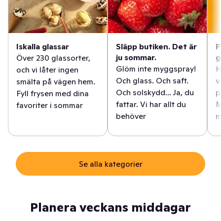
Iskalla glassar
Släpp butiken. Det är
P
ju sommar.
g
Över 230 glassorter,
Glöm inte myggspray!
H
och vi låter ingen
Och glass. Och saft.
v
smälta på vägen hem.
Och solskydd... Ja, du
p
Fyll frysen med dina
fattar. Vi har allt du
M
favoriter i sommar
behöver
m
Se alla kategorier
Planera veckans middagar