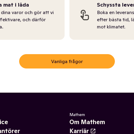
a mat i låda
Schyssta leve
dina varor och gör att vi
Boka en leverans
ffektivare, och därför
efter bästa tid, l
a.
mot klimatet.
Vanliga frågor
Mathem
ice
Om Mathem
antörer
Karriär