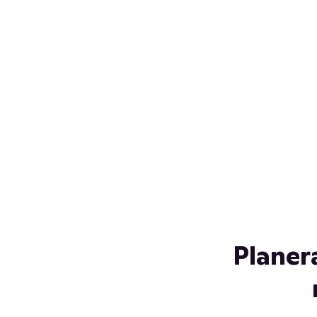
Över 230 glassorter, och vi
s
låter ingen smälta på vägen
Gl
hem. Fyll frysen med dina
gl
favoriter i sommar
so
al
Planer