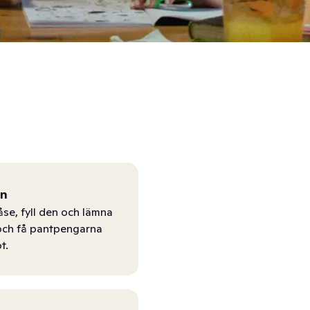
ån
åse, fyll den och lämna
r och få pantpengarna
t.