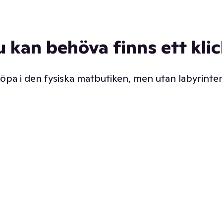
u kan behöva finns ett kli
 köpa i den fysiska matbutiken, men utan labyrinter
äpp butiken. Det är ju
Prismatch med garanti