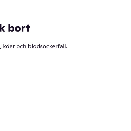
ck bort
, köer och blodsockerfall.
Vår delikatessdisk