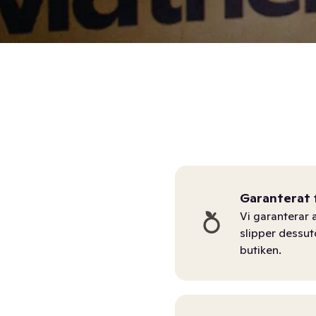
Garanterat 
Vi garanterar a
slipper dessu
butiken.