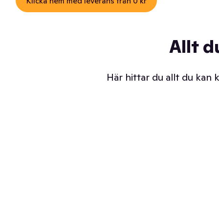
Klicka hem med leverans från 0 kr
Allt d
Här hittar du allt du kan
Iskalla glassar
Sl