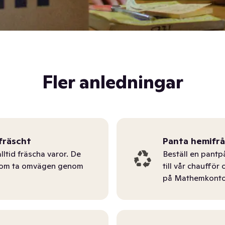
Fler anledningar
fräscht
Panta hemifr
lltid fräscha varor. De
Beställ en pantp
tom ta omvägen genom
till vår chauffö
på Mathemkonto