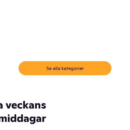
ommar.
Här får du samma varor till
samma lägsta pris som i
öm inte myggspray! Och
matbutiken. Men utan att g
ass. Och saft. Och
till matbutiken
lskydd... Ja, du fattar. Vi har
lt du behöver
Se alla kategorier
a veckans
middagar