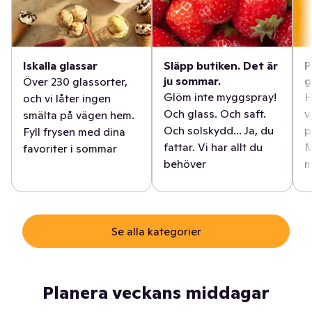
Iskalla glassar
Släpp butiken. Det är
P
ju sommar.
g
Över 230 glassorter,
Glöm inte myggspray!
H
och vi låter ingen
Och glass. Och saft.
v
smälta på vägen hem.
Och solskydd... Ja, du
p
Fyll frysen med dina
fattar. Vi har allt du
M
favoriter i sommar
behöver
m
Se alla kategorier
Planera veckans middagar