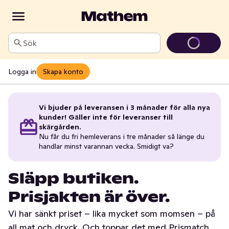
Sök
Logga in
Skapa konto
Vi bjuder på leveransen i 3 månader för alla nya
kunder! Gäller inte för leveranser till
skärgården.
Nu får du fri hemleverans i tre månader så länge du
handlar minst varannan vecka. Smidigt va?
Släpp butiken.
Prisjakten är över.
Vi har sänkt priset – lika mycket som momsen – på
all mat och dryck. Och toppar det med Prismatch