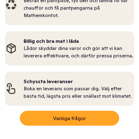
Beställ en pantpåse, fyll den och lämna till vår
chaufför och få pantpengarna på
Mathemkontot.
Billig och bra mat i låda
Lådor skyddar dina varor och gör att vi kan
leverera effektivare, och därför pressa priserna.
Schyssta leveranser
Boka en leverans som passar dig. Välj efter
bästa tid, lägsta pris eller snällast mot klimatet.
Vanliga frågor