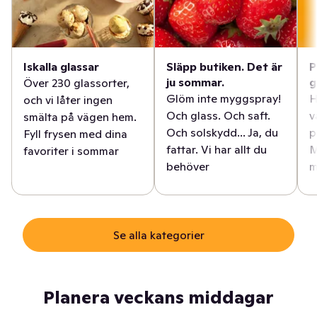
Iskalla glassar
Släpp butiken. Det är
P
ju sommar.
g
Över 230 glassorter,
Glöm inte myggspray!
H
och vi låter ingen
Och glass. Och saft.
v
smälta på vägen hem.
Och solskydd... Ja, du
p
Fyll frysen med dina
fattar. Vi har allt du
M
favoriter i sommar
behöver
m
Se alla kategorier
Planera veckans middagar