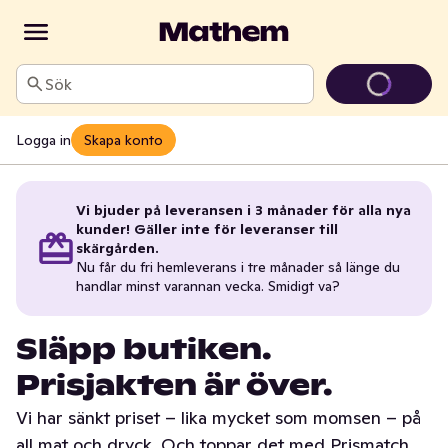
Sök
Logga in
Skapa konto
Vi bjuder på leveransen i 3 månader för alla nya
kunder! Gäller inte för leveranser till
skärgården.
Nu får du fri hemleverans i tre månader så länge du
handlar minst varannan vecka. Smidigt va?
Släpp butiken.
Prisjakten är över.
Vi har sänkt priset – lika mycket som momsen – på
all mat och dryck. Och toppar det med Prismatch