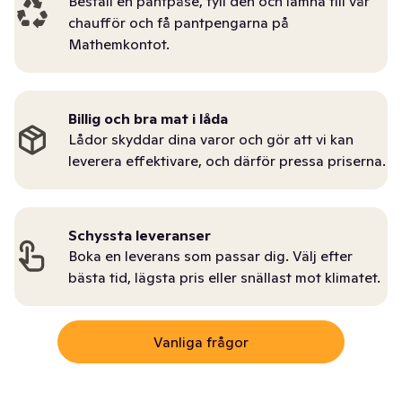
Beställ en pantpåse, fyll den och lämna till vår
chaufför och få pantpengarna på
Mathemkontot.
Billig och bra mat i låda
Lådor skyddar dina varor och gör att vi kan
leverera effektivare, och därför pressa priserna.
Schyssta leveranser
Boka en leverans som passar dig. Välj efter
bästa tid, lägsta pris eller snällast mot klimatet.
Vanliga frågor