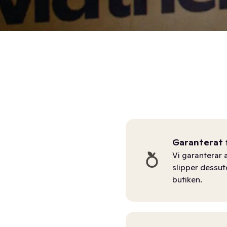
Garanterat 
Vi garanterar a
slipper dessu
butiken.