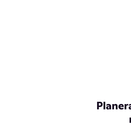
Över 230 glassorter, och vi
s
låter ingen smälta på vägen
Gl
hem. Fyll frysen med dina
gl
favoriter i sommar
so
al
Planer