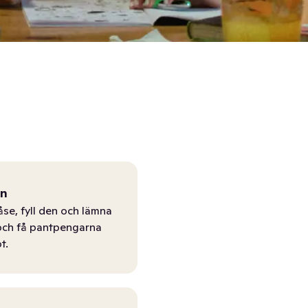
ån
åse, fyll den och lämna
r och få pantpengarna
t.