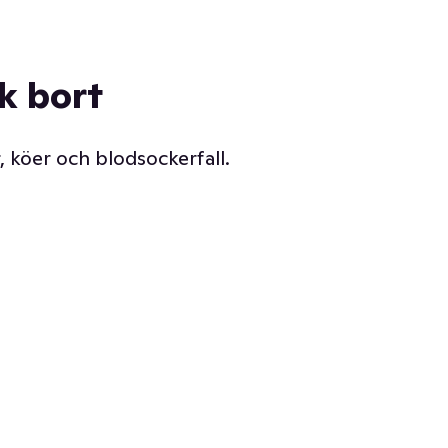
ck bort
, köer och blodsockerfall.
Vår delikatessdisk