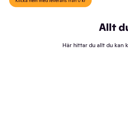
Klicka hem med leverans från 0 kr
Allt d
Här hittar du allt du kan
Iskalla glassar
Sl