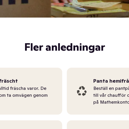
Fler anledningar
fräscht
Panta hemifr
lltid fräscha varor. De
Beställ en pantp
tom ta omvägen genom
till vår chauffö
på Mathemkonto