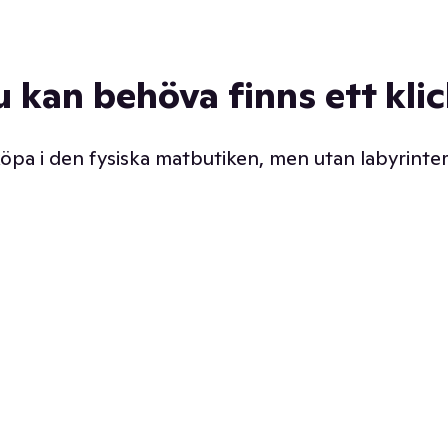
u kan behöva finns ett kli
 köpa i den fysiska matbutiken, men utan labyrinter
äpp butiken. Det är ju
Prismatch med garanti