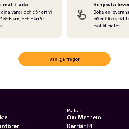
a mat i låda
Schyssta leve
dina varor och gör att vi
Boka en leverans
ffektivare, och därför
efter bästa tid, l
a.
mot klimatet.
Vanliga frågor
Mathem
ice
Om Mathem
antörer
Karriär