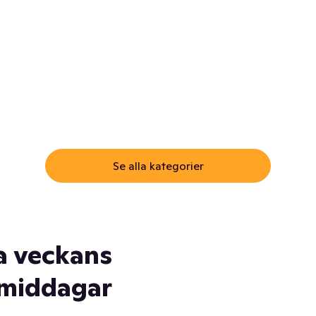
ommar.
Här får du samma varor till
samma lägsta pris som i
öm inte myggspray! Och
matbutiken. Men utan att g
ass. Och saft. Och
till matbutiken
lskydd... Ja, du fattar. Vi har
lt du behöver
Se alla kategorier
a veckans
middagar