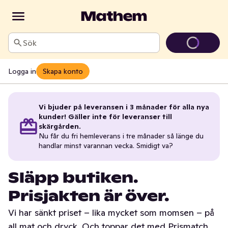
Sök
Logga in
Skapa konto
Vi bjuder på leveransen i 3 månader för alla nya
kunder! Gäller inte för leveranser till
skärgården.
Nu får du fri hemleverans i tre månader så länge du
handlar minst varannan vecka. Smidigt va?
Släpp butiken.
Prisjakten är över.
Vi har sänkt priset – lika mycket som momsen – på
all mat och dryck. Och toppar det med Prismatch