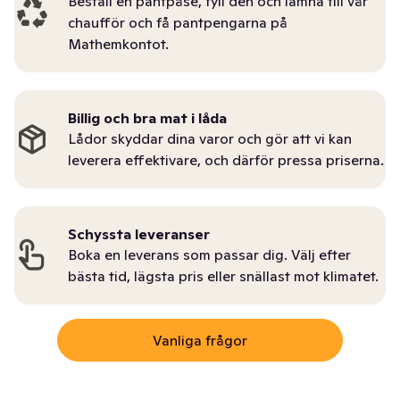
Beställ en pantpåse, fyll den och lämna till vår
chaufför och få pantpengarna på
Mathemkontot.
Billig och bra mat i låda
Lådor skyddar dina varor och gör att vi kan
leverera effektivare, och därför pressa priserna.
Schyssta leveranser
Boka en leverans som passar dig. Välj efter
bästa tid, lägsta pris eller snällast mot klimatet.
Vanliga frågor