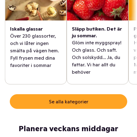
Iskalla glassar
Släpp butiken. Det är
P
ju sommar.
g
Över 230 glassorter,
Glöm inte myggspray!
H
och vi låter ingen
Och glass. Och saft.
v
smälta på vägen hem.
Och solskydd... Ja, du
p
Fyll frysen med dina
fattar. Vi har allt du
M
favoriter i sommar
behöver
m
Se alla kategorier
Planera veckans middagar