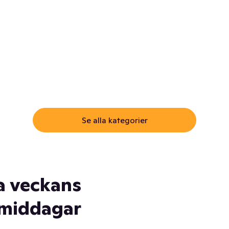
ommar.
Här får du samma varor till
samma lägsta pris som i
öm inte myggspray! Och
matbutiken. Men utan att g
ass. Och saft. Och
till matbutiken
lskydd... Ja, du fattar. Vi har
lt du behöver
Se alla kategorier
a veckans
middagar