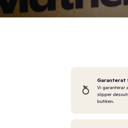
Garanterat 
Vi garanterar a
slipper dessu
butiken.