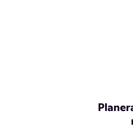
Över 230 glassorter, och vi
s
låter ingen smälta på vägen
Gl
hem. Fyll frysen med dina
gl
favoriter i sommar
so
al
Planer