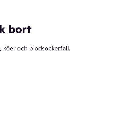
ck bort
, köer och blodsockerfall.
Vår delikatessdisk