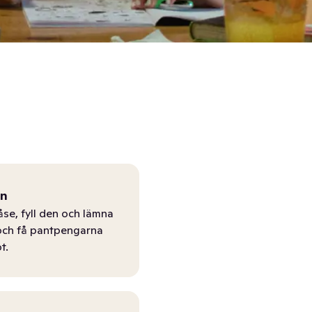
ån
åse, fyll den och lämna
r och få pantpengarna
t.