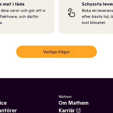
a mat i låda
Schyssta leve
dina varor och gör att vi
Boka en leverans
ffektivare, och därför
efter bästa tid, l
a.
mot klimatet.
Vanliga frågor
Mathem
ice
Om Mathem
antörer
Karriär