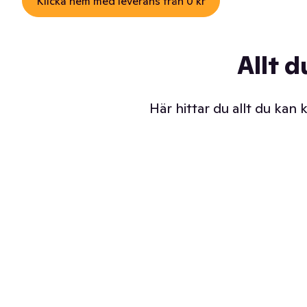
Klicka hem med leverans från 0 kr
Allt d
Här hittar du allt du kan
Iskalla glassar
Sl