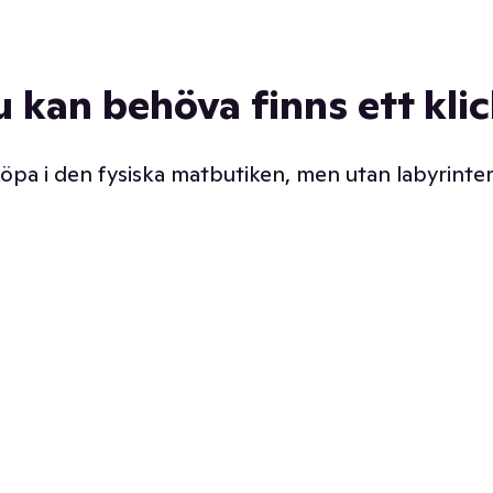
u kan behöva finns ett kli
 köpa i den fysiska matbutiken, men utan labyrinter
äpp butiken. Det är ju
Prismatch med garanti