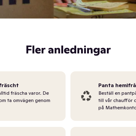
Fler anledningar
fräscht
Panta hemifr
lltid fräscha varor. De
Beställ en pantp
tom ta omvägen genom
till vår chauffö
på Mathemkonto