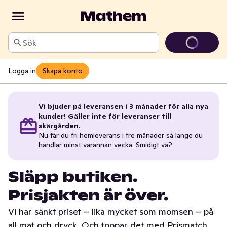
Sök
Logga in
Skapa konto
Vi bjuder på leveransen i 3 månader för alla nya
kunder! Gäller inte för leveranser till
skärgården.
Nu får du fri hemleverans i tre månader så länge du
handlar minst varannan vecka. Smidigt va?
Släpp butiken.
Prisjakten är över.
Vi har sänkt priset – lika mycket som momsen – på
all mat och dryck. Och toppar det med Prismatch