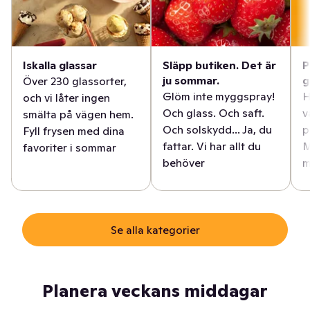
Iskalla glassar
Släpp butiken. Det är
P
ju sommar.
g
Över 230 glassorter,
Glöm inte myggspray!
H
och vi låter ingen
Och glass. Och saft.
v
smälta på vägen hem.
Och solskydd... Ja, du
p
Fyll frysen med dina
fattar. Vi har allt du
M
favoriter i sommar
behöver
m
Se alla kategorier
Planera veckans middagar