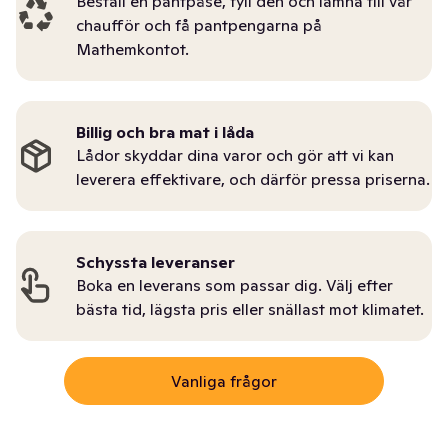
Beställ en pantpåse, fyll den och lämna till vår
chaufför och få pantpengarna på
Mathemkontot.
Billig och bra mat i låda
Lådor skyddar dina varor och gör att vi kan
leverera effektivare, och därför pressa priserna.
Schyssta leveranser
Boka en leverans som passar dig. Välj efter
bästa tid, lägsta pris eller snällast mot klimatet.
Vanliga frågor