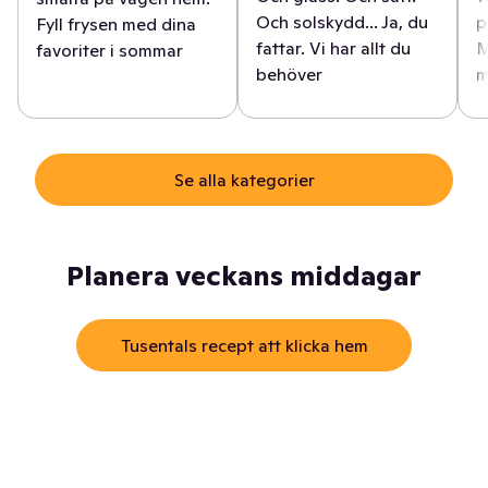
Och solskydd... Ja, du
p
Fyll frysen med dina
fattar. Vi har allt du
M
favoriter i sommar
behöver
m
Se alla kategorier
Planera veckans middagar
Tusentals recept att klicka hem