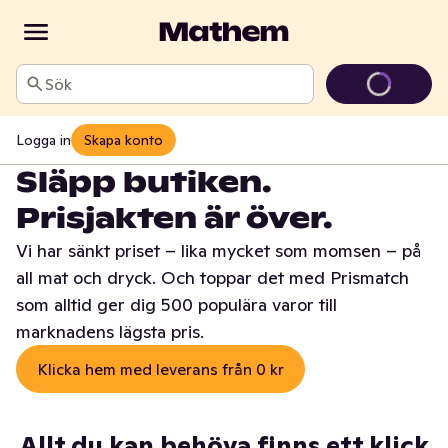
Sök
Logga in
Skapa konto
Släpp butiken.
Prisjakten är över.
Vi har sänkt priset – lika mycket som momsen – på
all mat och dryck. Och toppar det med Prismatch
som alltid ger dig 500 populära varor till
marknadens lägsta pris.
Klicka hem med leverans från 0 kr
Allt du kan behöva finns ett klick