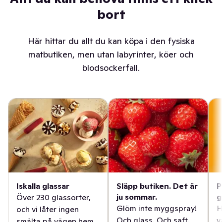
bort
Här hittar du allt du kan köpa i den fysiska
matbutiken, men utan labyrinter, köer och
blodsockerfall.
Iskalla glassar
Släpp butiken. Det är
P
ju sommar.
g
Över 230 glassorter,
Glöm inte myggspray!
H
och vi låter ingen
Och glass. Och saft.
v
smälta på vägen hem.