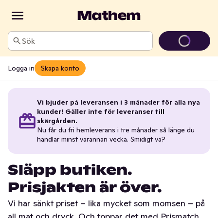
Sök
Logga in
Skapa konto
Vi bjuder på leveransen i 3 månader för alla nya
kunder! Gäller inte för leveranser till
skärgården.
Nu får du fri hemleverans i tre månader så länge du
handlar minst varannan vecka. Smidigt va?
Släpp butiken.
Prisjakten är över.
Vi har sänkt priset – lika mycket som momsen – på
all mat och dryck. Och toppar det med Prismatch