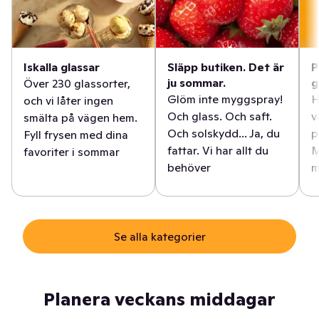
Iskalla glassar
Släpp butiken. Det är
P
ju sommar.
g
Över 230 glassorter,
Glöm inte myggspray!
H
och vi låter ingen
Och glass. Och saft.
v
smälta på vägen hem.
Och solskydd... Ja, du
p
Fyll frysen med dina
fattar. Vi har allt du
M
favoriter i sommar
behöver
m
Se alla kategorier
Planera veckans middagar