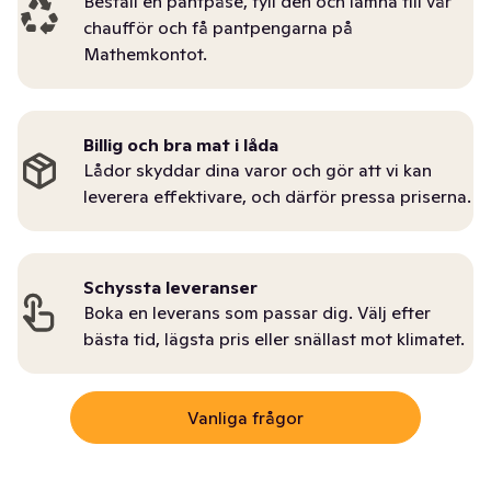
Beställ en pantpåse, fyll den och lämna till vår
chaufför och få pantpengarna på
Mathemkontot.
Billig och bra mat i låda
Lådor skyddar dina varor och gör att vi kan
leverera effektivare, och därför pressa priserna.
Schyssta leveranser
Boka en leverans som passar dig. Välj efter
bästa tid, lägsta pris eller snällast mot klimatet.
Vanliga frågor