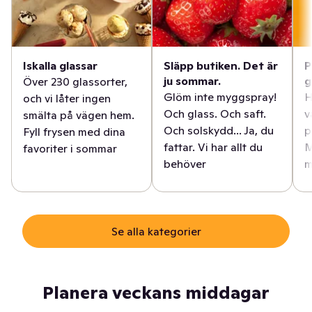
Iskalla glassar
Släpp butiken. Det är
P
ju sommar.
g
Över 230 glassorter,
Glöm inte myggspray!
H
och vi låter ingen
Och glass. Och saft.
v
smälta på vägen hem.
Och solskydd... Ja, du
p
Fyll frysen med dina
fattar. Vi har allt du
M
favoriter i sommar
behöver
m
Se alla kategorier
Planera veckans middagar