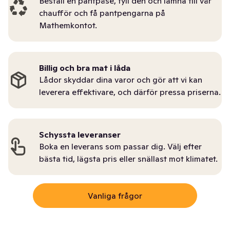
Beställ en pantpåse, fyll den och lämna till vår
chaufför och få pantpengarna på
Mathemkontot.
Billig och bra mat i låda
Lådor skyddar dina varor och gör att vi kan
leverera effektivare, och därför pressa priserna.
Schyssta leveranser
Boka en leverans som passar dig. Välj efter
bästa tid, lägsta pris eller snällast mot klimatet.
Vanliga frågor