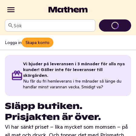
Sök
Logga in
Skapa konto
Vi bjuder på leveransen i 3 månader för alla nya
kunder! Gäller inte för leveranser till
skärgården.
Nu får du fri hemleverans i tre månader så länge du
handlar minst varannan vecka. Smidigt va?
Släpp butiken.
Prisjakten är över.
Vi har sänkt priset – lika mycket som momsen – på
all mat och dryck. Och toppar det med Prismatch