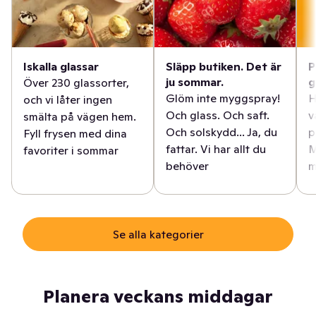
Iskalla glassar
Släpp butiken. Det är
P
ju sommar.
g
Över 230 glassorter,
Glöm inte myggspray!
H
och vi låter ingen
Och glass. Och saft.
v
smälta på vägen hem.
Och solskydd... Ja, du
p
Fyll frysen med dina
fattar. Vi har allt du
M
favoriter i sommar
behöver
m
Se alla kategorier
Planera veckans middagar