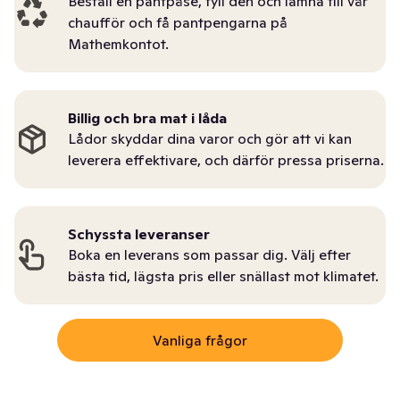
Beställ en pantpåse, fyll den och lämna till vår
chaufför och få pantpengarna på
Mathemkontot.
Billig och bra mat i låda
Lådor skyddar dina varor och gör att vi kan
leverera effektivare, och därför pressa priserna.
Schyssta leveranser
Boka en leverans som passar dig. Välj efter
bästa tid, lägsta pris eller snällast mot klimatet.
Vanliga frågor