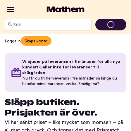
Sök
Logga in
Skapa konto
Vi bjuder på leveransen i 3 månader för alla nya
kunder! Gäller inte för leveranser till
skärgården.
Nu får du fri hemleverans i tre månader så länge du
handlar minst varannan vecka. Smidigt va?
Släpp butiken.
Prisjakten är över.
Vi har sänkt priset – lika mycket som momsen – på
all mat och dryck. Och toppar det med Prismatch