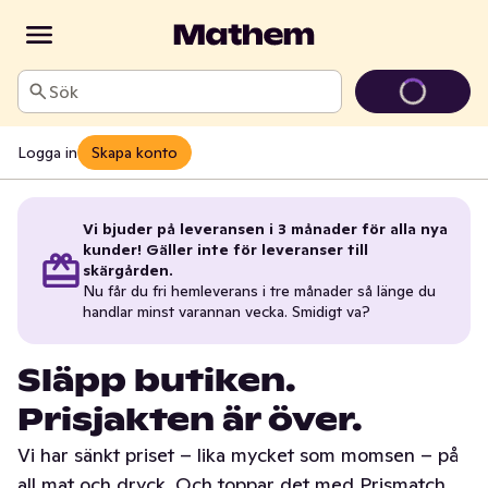
Sök
Logga in
Skapa konto
Vi bjuder på leveransen i 3 månader för alla nya
kunder! Gäller inte för leveranser till
skärgården.
Nu får du fri hemleverans i tre månader så länge du
handlar minst varannan vecka. Smidigt va?
Släpp butiken.
Prisjakten är över.
Vi har sänkt priset – lika mycket som momsen – på
all mat och dryck. Och toppar det med Prismatch