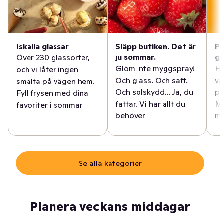
Iskalla glassar
Släpp butiken. Det är
P
ju sommar.
g
Över 230 glassorter,
Glöm inte myggspray!
H
och vi låter ingen
Och glass. Och saft.
v
smälta på vägen hem.
Och solskydd... Ja, du
p
Fyll frysen med dina
fattar. Vi har allt du
M
favoriter i sommar
behöver
m
Se alla kategorier
Planera veckans middagar