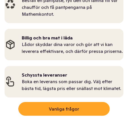
Beställ en pantpåse, fyll den och lämna till vår
chaufför och få pantpengarna på
Mathemkontot.
Billig och bra mat i låda
Lådor skyddar dina varor och gör att vi kan
leverera effektivare, och därför pressa priserna.
Schyssta leveranser
Boka en leverans som passar dig. Välj efter
bästa tid, lägsta pris eller snällast mot klimatet.
Vanliga frågor