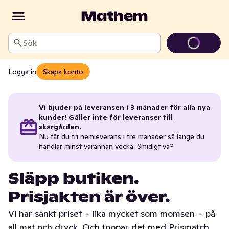
Sök
Logga in
Skapa konto
Vi bjuder på leveransen i 3 månader för alla nya
kunder! Gäller inte för leveranser till
skärgården.
Nu får du fri hemleverans i tre månader så länge du
handlar minst varannan vecka. Smidigt va?
Släpp butiken.
Prisjakten är över.
Vi har sänkt priset – lika mycket som momsen – på
all mat och dryck. Och toppar det med Prismatch