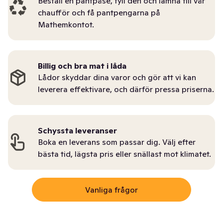
Beställ en pantpåse, fyll den och lämna till vår
chaufför och få pantpengarna på
Mathemkontot.
Billig och bra mat i låda
Lådor skyddar dina varor och gör att vi kan
leverera effektivare, och därför pressa priserna.
Schyssta leveranser
Boka en leverans som passar dig. Välj efter
bästa tid, lägsta pris eller snällast mot klimatet.
Vanliga frågor