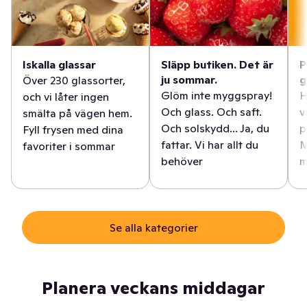
Iskalla glassar
Släpp butiken. Det är
P
ju sommar.
g
Över 230 glassorter,
Glöm inte myggspray!
H
och vi låter ingen
Och glass. Och saft.
v
smälta på vägen hem.
Och solskydd... Ja, du
p
Fyll frysen med dina
fattar. Vi har allt du
M
favoriter i sommar
behöver
m
Se alla kategorier
Planera veckans middagar