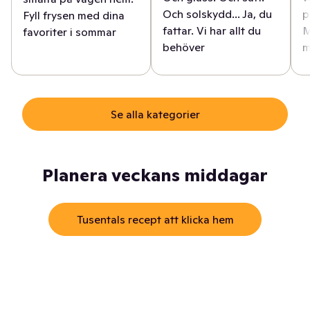
Och solskydd... Ja, du
p
Fyll frysen med dina
fattar. Vi har allt du
M
favoriter i sommar
behöver
m
Se alla kategorier
Planera veckans middagar
Tusentals recept att klicka hem