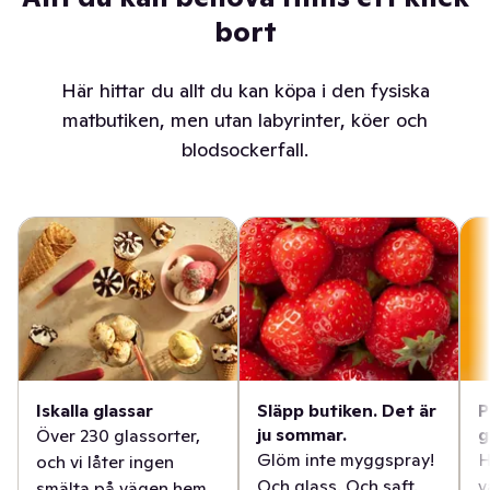
bort
Här hittar du allt du kan köpa i den fysiska
matbutiken, men utan labyrinter, köer och
blodsockerfall.
Iskalla glassar
Släpp butiken. Det är
P
ju sommar.
g
Över 230 glassorter,
Glöm inte myggspray!
H
och vi låter ingen
Och glass. Och saft.
v
smälta på vägen hem.