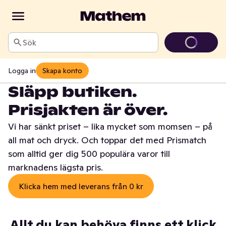
Sök
Logga in
Skapa konto
Släpp butiken.
Prisjakten är över.
Vi har sänkt priset – lika mycket som momsen – på
all mat och dryck. Och toppar det med Prismatch
som alltid ger dig 500 populära varor till
marknadens lägsta pris.
Klicka hem med leverans från 0 kr
Allt du kan behöva finns ett klick