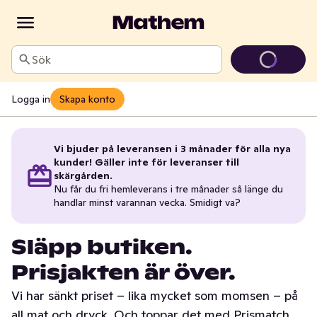
Sök
Logga in
Skapa konto
Vi bjuder på leveransen i 3 månader för alla nya
kunder! Gäller inte för leveranser till
skärgården.
Nu får du fri hemleverans i tre månader så länge du
handlar minst varannan vecka. Smidigt va?
Släpp butiken.
Prisjakten är över.
Vi har sänkt priset – lika mycket som momsen – på
all mat och dryck. Och toppar det med Prismatch