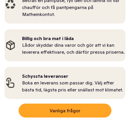
Beställ en pantpåse, fyll den och lämna till vår
chaufför och få pantpengarna på
Mathemkontot.
Billig och bra mat i låda
Lådor skyddar dina varor och gör att vi kan
leverera effektivare, och därför pressa priserna.
Schyssta leveranser
Boka en leverans som passar dig. Välj efter
bästa tid, lägsta pris eller snällast mot klimatet.
Vanliga frågor