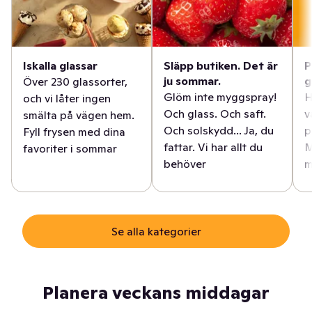
Iskalla glassar
Släpp butiken. Det är
P
ju sommar.
g
Över 230 glassorter,
Glöm inte myggspray!
H
och vi låter ingen
Och glass. Och saft.
v
smälta på vägen hem.
Och solskydd... Ja, du
p
Fyll frysen med dina
fattar. Vi har allt du
M
favoriter i sommar
behöver
m
Se alla kategorier
Planera veckans middagar