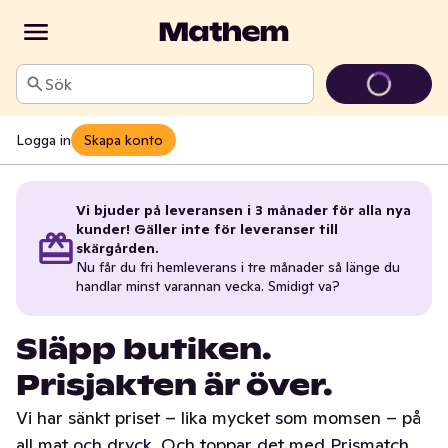
Sök
Logga in
Skapa konto
Vi bjuder på leveransen i 3 månader för alla nya
kunder! Gäller inte för leveranser till
skärgården.
Nu får du fri hemleverans i tre månader så länge du
handlar minst varannan vecka. Smidigt va?
Släpp butiken.
Prisjakten är över.
Vi har sänkt priset – lika mycket som momsen – på
all mat och dryck. Och toppar det med Prismatch