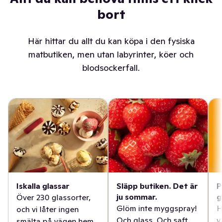
bort
Här hittar du allt du kan köpa i den fysiska
matbutiken, men utan labyrinter, köer och
blodsockerfall.
Iskalla glassar
Släpp butiken. Det är
P
ju sommar.
g
Över 230 glassorter,
Glöm inte myggspray!
H
och vi låter ingen
Och glass. Och saft.
v
smälta på vägen hem.