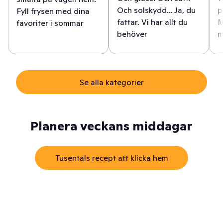
Och solskydd... Ja, du
p
Fyll frysen med dina
fattar. Vi har allt du
M
favoriter i sommar
behöver
m
Se alla kategorier
Planera veckans middagar
Tusentals recept att klicka hem