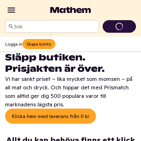
Sök
Logga in
Skapa konto
Släpp butiken.
Prisjakten är över.
Vi har sänkt priset – lika mycket som momsen – på
all mat och dryck. Och toppar det med Prismatch
som alltid ger dig 500 populära varor till
marknadens lägsta pris.
Klicka hem med leverans från 0 kr
Allt du kan behöva finns ett klick