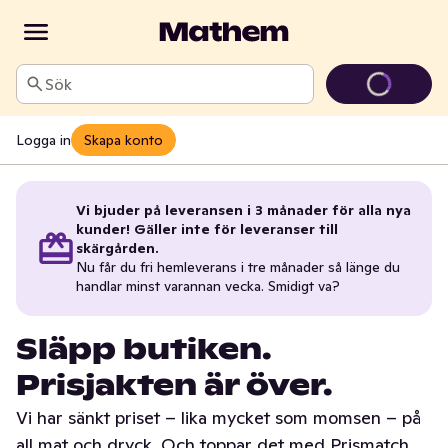
Sök
Logga in
Skapa konto
Vi bjuder på leveransen i 3 månader för alla nya
kunder! Gäller inte för leveranser till
skärgården.
Nu får du fri hemleverans i tre månader så länge du
handlar minst varannan vecka. Smidigt va?
Släpp butiken.
Prisjakten är över.
Vi har sänkt priset – lika mycket som momsen – på
all mat och dryck. Och toppar det med Prismatch