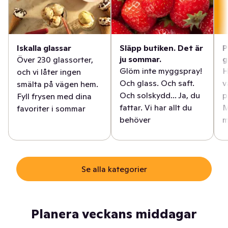
Iskalla glassar
Släpp butiken. Det är
P
ju sommar.
g
Över 230 glassorter,
Glöm inte myggspray!
H
och vi låter ingen
Och glass. Och saft.
v
smälta på vägen hem.
Och solskydd... Ja, du
p
Fyll frysen med dina
fattar. Vi har allt du
M
favoriter i sommar
behöver
m
Se alla kategorier
Planera veckans middagar