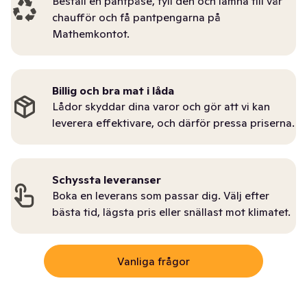
Beställ en pantpåse, fyll den och lämna till vår
chaufför och få pantpengarna på
Mathemkontot.
Billig och bra mat i låda
Lådor skyddar dina varor och gör att vi kan
leverera effektivare, och därför pressa priserna.
Schyssta leveranser
Boka en leverans som passar dig. Välj efter
bästa tid, lägsta pris eller snällast mot klimatet.
Vanliga frågor