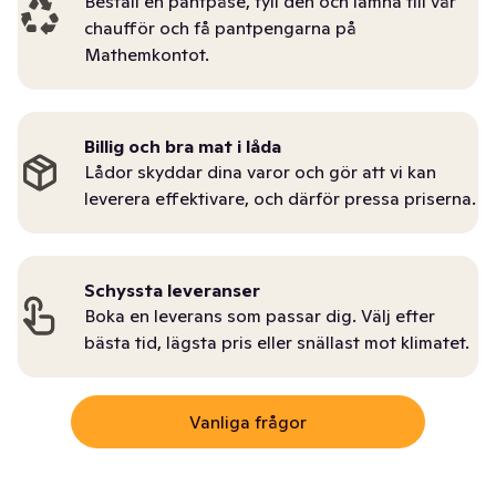
Beställ en pantpåse, fyll den och lämna till vår
chaufför och få pantpengarna på
Mathemkontot.
Billig och bra mat i låda
Lådor skyddar dina varor och gör att vi kan
leverera effektivare, och därför pressa priserna.
Schyssta leveranser
Boka en leverans som passar dig. Välj efter
bästa tid, lägsta pris eller snällast mot klimatet.
Vanliga frågor