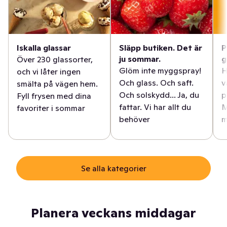
Iskalla glassar
Släpp butiken. Det är
P
ju sommar.
g
Över 230 glassorter,
Glöm inte myggspray!
H
och vi låter ingen
Och glass. Och saft.
v
smälta på vägen hem.
Och solskydd... Ja, du
p
Fyll frysen med dina
fattar. Vi har allt du
M
favoriter i sommar
behöver
m
Se alla kategorier
Planera veckans middagar