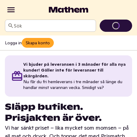
Sök
Logga in
Skapa konto
Vi bjuder på leveransen i 3 månader för alla nya
kunder! Gäller inte för leveranser till
skärgården.
Nu får du fri hemleverans i tre månader så länge du
handlar minst varannan vecka. Smidigt va?
Släpp butiken.
Prisjakten är över.
Vi har sänkt priset – lika mycket som momsen – på
all mat och dryck. Och toppar det med Prismatch