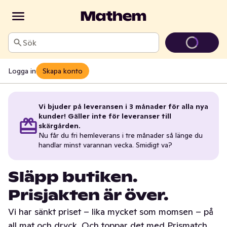
Sök
Logga in
Skapa konto
Vi bjuder på leveransen i 3 månader för alla nya
kunder! Gäller inte för leveranser till
skärgården.
Nu får du fri hemleverans i tre månader så länge du
handlar minst varannan vecka. Smidigt va?
Släpp butiken.
Prisjakten är över.
Vi har sänkt priset – lika mycket som momsen – på
all mat och dryck. Och toppar det med Prismatch