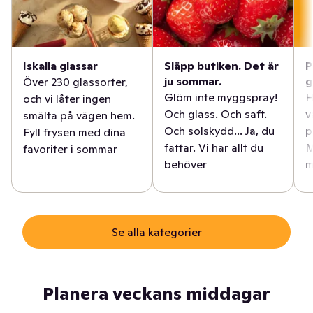
Iskalla glassar
Släpp butiken. Det är
P
ju sommar.
g
Över 230 glassorter,
Glöm inte myggspray!
H
och vi låter ingen
Och glass. Och saft.
v
smälta på vägen hem.
Och solskydd... Ja, du
p
Fyll frysen med dina
fattar. Vi har allt du
M
favoriter i sommar
behöver
m
Se alla kategorier
Planera veckans middagar