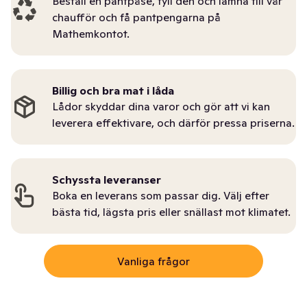
Beställ en pantpåse, fyll den och lämna till vår
chaufför och få pantpengarna på
Mathemkontot.
Billig och bra mat i låda
Lådor skyddar dina varor och gör att vi kan
leverera effektivare, och därför pressa priserna.
Schyssta leveranser
Boka en leverans som passar dig. Välj efter
bästa tid, lägsta pris eller snällast mot klimatet.
Vanliga frågor