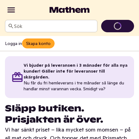
Sök
Logga in
Skapa konto
Vi bjuder på leveransen i 3 månader för alla nya
kunder! Gäller inte för leveranser till
skärgården.
Nu får du fri hemleverans i tre månader så länge du
handlar minst varannan vecka. Smidigt va?
Släpp butiken.
Prisjakten är över.
Vi har sänkt priset – lika mycket som momsen – på
all mat och dryck. Och toppar det med Prismatch