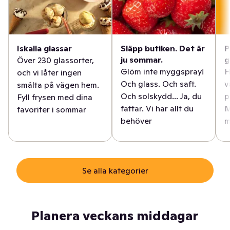
Iskalla glassar
Släpp butiken. Det är
P
ju sommar.
g
Över 230 glassorter,
Glöm inte myggspray!
H
och vi låter ingen
Och glass. Och saft.
v
smälta på vägen hem.
Och solskydd... Ja, du
p
Fyll frysen med dina
fattar. Vi har allt du
M
favoriter i sommar
behöver
m
Se alla kategorier
Planera veckans middagar