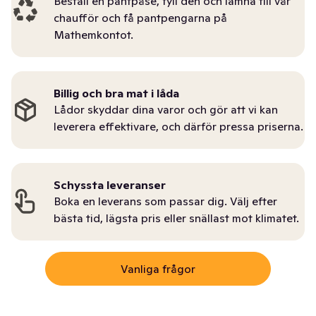
Beställ en pantpåse, fyll den och lämna till vår
chaufför och få pantpengarna på
Mathemkontot.
Billig och bra mat i låda
Lådor skyddar dina varor och gör att vi kan
leverera effektivare, och därför pressa priserna.
Schyssta leveranser
Boka en leverans som passar dig. Välj efter
bästa tid, lägsta pris eller snällast mot klimatet.
Vanliga frågor