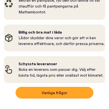
Beställ en pantpåse, fyll den och lämna till vår
chaufför och få pantpengarna på
Mathemkontot.
Billig och bra mat i låda
Lådor skyddar dina varor och gör att vi kan
leverera effektivare, och därför pressa priserna.
Schyssta leveranser
Boka en leverans som passar dig. Välj efter
bästa tid, lägsta pris eller snällast mot klimatet.
Vanliga frågor