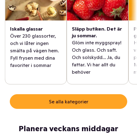
Iskalla glassar
Släpp butiken. Det är
P
ju sommar.
g
Över 230 glassorter,
Glöm inte myggspray!
H
och vi låter ingen
Och glass. Och saft.
v
smälta på vägen hem.
Och solskydd... Ja, du
p
Fyll frysen med dina
fattar. Vi har allt du
M
favoriter i sommar
behöver
m
Se alla kategorier
Planera veckans middagar