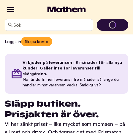
Sök
Logga in
Skapa konto
Vi bjuder på leveransen i 3 månader för alla nya
kunder! Gäller inte för leveranser till
skärgården.
Nu får du fri hemleverans i tre månader så länge du
handlar minst varannan vecka. Smidigt va?
Släpp butiken.
Prisjakten är över.
Vi har sänkt priset – lika mycket som momsen – på
all mat och dryck. Och toppar det med Prismatch