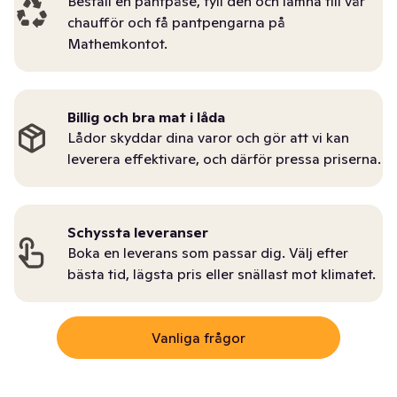
Beställ en pantpåse, fyll den och lämna till vår
chaufför och få pantpengarna på
Mathemkontot.
Billig och bra mat i låda
Lådor skyddar dina varor och gör att vi kan
leverera effektivare, och därför pressa priserna.
Schyssta leveranser
Boka en leverans som passar dig. Välj efter
bästa tid, lägsta pris eller snällast mot klimatet.
Vanliga frågor