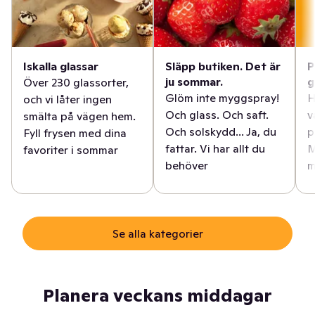
Iskalla glassar
Släpp butiken. Det är
P
ju sommar.
g
Över 230 glassorter,
Glöm inte myggspray!
H
och vi låter ingen
Och glass. Och saft.
v
smälta på vägen hem.
Och solskydd... Ja, du
p
Fyll frysen med dina
fattar. Vi har allt du
M
favoriter i sommar
behöver
m
Se alla kategorier
Planera veckans middagar