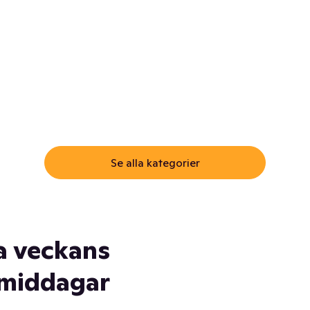
ommar.
Här får du samma varor till
samma lägsta pris som i
öm inte myggspray! Och
matbutiken. Men utan att g
ass. Och saft. Och
till matbutiken
lskydd... Ja, du fattar. Vi har
lt du behöver
Se alla kategorier
a veckans
middagar