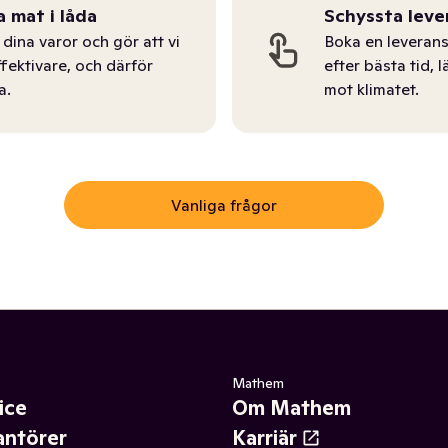
a mat i låda
Schyssta leve
dina varor och gör att vi
Boka en leverans
ffektivare, och därför
efter bästa tid, l
a.
mot klimatet.
Vanliga frågor
Mathem
ice
Om Mathem
antörer
Karriär