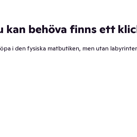
u kan behöva finns ett kli
 köpa i den fysiska matbutiken, men utan labyrinter
äpp butiken. Det är ju
Prismatch med garanti