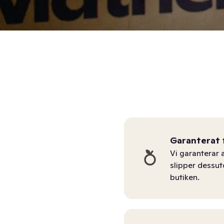
Garanterat 
Vi garanterar a
slipper dessu
butiken.