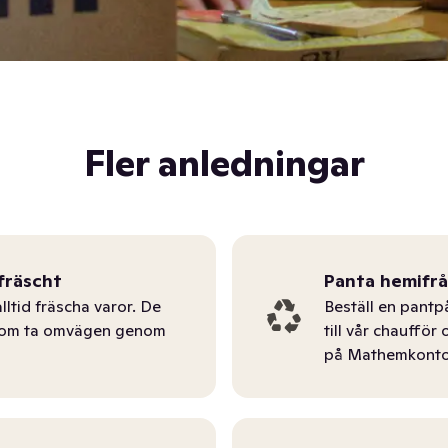
Fler anledningar
fräscht
Panta hemifr
lltid fräscha varor. De
Beställ en pantp
tom ta omvägen genom
till vår chauffö
på Mathemkonto