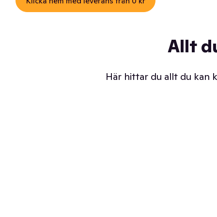
Klicka hem med leverans från 0 kr
Allt d
Här hittar du allt du kan
Iskalla glassar
Sl