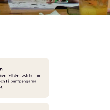
ån
åse, fyll den och lämna
r och få pantpengarna
t.