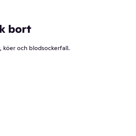
ck bort
, köer och blodsockerfall.
Vår delikatessdisk