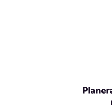
Över 230 glassorter, och vi
s
låter ingen smälta på vägen
Gl
hem. Fyll frysen med dina
gl
favoriter i sommar
so
al
Planer