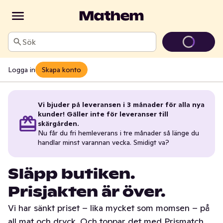
Sök
Logga in
Skapa konto
Vi bjuder på leveransen i 3 månader för alla nya
kunder! Gäller inte för leveranser till
skärgården.
Nu får du fri hemleverans i tre månader så länge du
handlar minst varannan vecka. Smidigt va?
Släpp butiken.
Prisjakten är över.
Vi har sänkt priset – lika mycket som momsen – på
all mat och dryck. Och toppar det med Prismatch