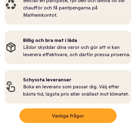
Beställ en pantpåse, fyll den och lämna till vår
chaufför och få pantpengarna på
Mathemkontot.
Billig och bra mat i låda
Lådor skyddar dina varor och gör att vi kan
leverera effektivare, och därför pressa priserna.
Schyssta leveranser
Boka en leverans som passar dig. Välj efter
bästa tid, lägsta pris eller snällast mot klimatet.
Vanliga frågor