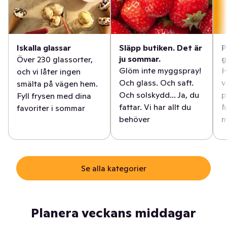
Iskalla glassar
Släpp butiken. Det är
P
ju sommar.
g
Över 230 glassorter,
Glöm inte myggspray!
H
och vi låter ingen
Och glass. Och saft.
v
smälta på vägen hem.
Och solskydd... Ja, du
p
Fyll frysen med dina
fattar. Vi har allt du
M
favoriter i sommar
behöver
m
Se alla kategorier
Planera veckans middagar